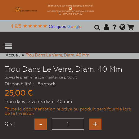
Bienvenue sur notre boutique online!
vendite@vetreriadimensionevetro.com
+39 0163 560432
★★★★★
4,9/5
Critiques
G
o
o
g
l
e
Accueil
Trou Dans Le Verre, Diam. 40 Mm
Trou Dans Le Verre, Diam. 40 Mm
Soyez le premier à commenter ce produit
Disponibilité :
En stock
25,00 €
Trou dans le verre, diam. 40 mm
Toute la documentation relative au produit sera fournie lors
de la livraison
Qty :