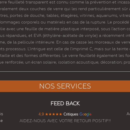
e feuilleté transparent est connu comme la prévention et incassabl
néralement deux couches de verre qui les rend particulièrement sûr à
êtres, portes de douche, tables, étagères, vitrines, aquariums, vitr
 dommages corporels ou matériels en cas de la rupture. Le procédé 
lie avec une feuille de matière plastique interposé, sous l'action c
plus répandues, et EVA (éthylène-acétate de vinyle) a récemment intr
e, de la pellicule intérieure. En cas de casse les morceaux de verr
ts processus. L'intrigue est celle de l'imprimé C, mais sur la teinte
aille et des formes différentes. Le verre feuilleté également les fon
ue renforcée; un écran solaire; isolation acoustique; décoration; pro
NOS SERVICES
FEED BACK
is
Ac
4,9
★★★★★
Critiques
G
o
o
g
l
e
se
AIDEZ-NOUS AVEC VOTRE RETOUR POSITIF!!