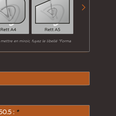

Rett A6
Rett A4
Rett A5
 mettre en miroir, fuyez le libellé "Forma
0.5 :
*