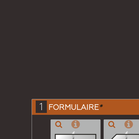
1
FORMULAIRE
*