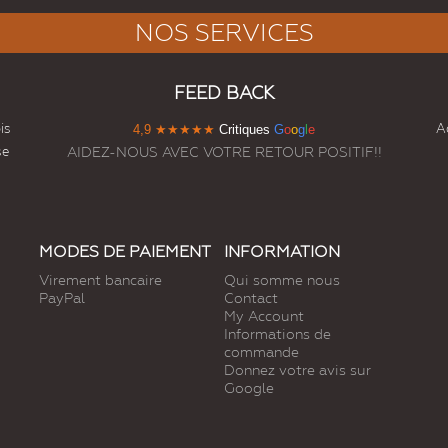
NOS SERVICES
FEED BACK
is
Ac
4,9
★★★★★
Critiques
G
o
o
g
l
e
se
AIDEZ-NOUS AVEC VOTRE RETOUR POSITIF!!
MODES DE PAIEMENT
INFORMATION
Virement bancaire
Qui somme nous
PayPal
Contact
My Account
Informations de
commande
Donnez votre avis sur
Google