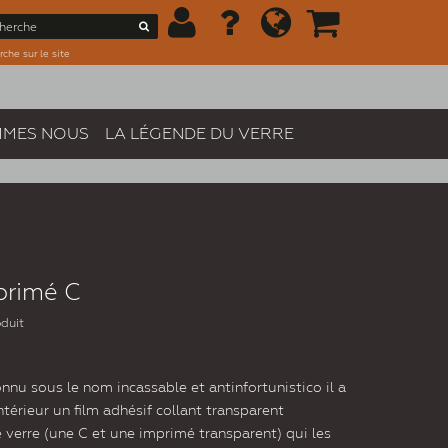
che sur le site
MMES NOUS
LA LÉGENDE DU VERRE
primé C
oduit
onnu sous le nom incassable et antinfortunistico il a
intérieur un film adhésif collant transparent
verre (une C et une imprimé transparent) qui les