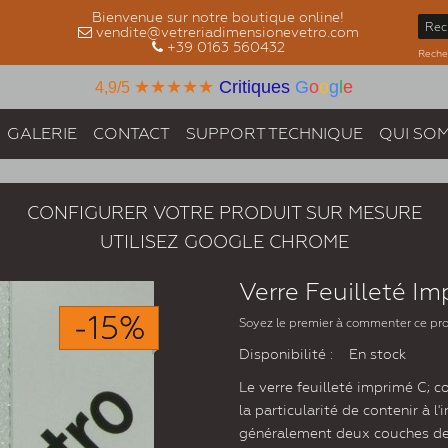
Bienvenue sur notre boutique online!
vendite@vetreriadimensionevetro.com
+39 0163 560432
Recher
★★★★★
Critiques
G
o
o
g
l
e
4,9/5
GALERIE
CONTACT
SUPPORT TECHNIQUE
QUI SO
CONFIGURER VOTRE PRODUIT SUR MESURE
UTILISEZ GOOGLE CHROME
Verre Feuilleté Im
-15%
Soyez le premier à commenter ce pr
Disponibilité :
En stock
Le verre feuilleté imprimé C; c
la particularité de contenir à l'
généralement deux couches de 