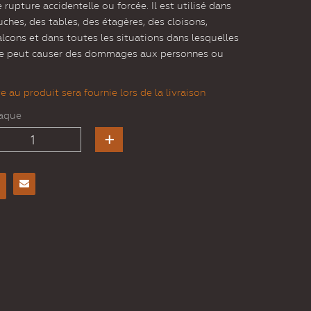
rupture accidentelle ou forcée. Il est utilisé dans
uches, des tables, des étagères, des cloisons,
lcons et dans toutes les situations dans lesquelles
verre peut causer des dommages aux personnes ou
 au produit sera fournie lors de la livraison
haque
Envoyer
à un
ami