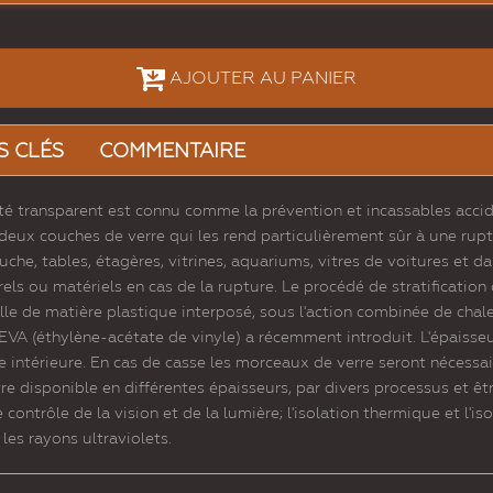
AJOUTER AU PANIER
S CLÉS
COMMENTAIRE
é transparent est connu comme la prévention et incassables accident.
deux couches de verre qui les rend particulièrement sûr à une ruptu
uche, tables, étagères, vitrines, aquariums, vitres de voitures et d
ls ou matériels en cas de la rupture. Le procédé de stratification 
le de matière plastique interposé, sous l'action combinée de chaleu
EVA (éthylène-acétate de vinyle) a récemment introduit. L'épaisseur
e intérieure. En cas de casse les morceaux de verre seront nécessai
tre disponible en différentes épaisseurs, par divers processus et êtr
 contrôle de la vision et de la lumière; l'isolation thermique et l'is
les rayons ultraviolets.