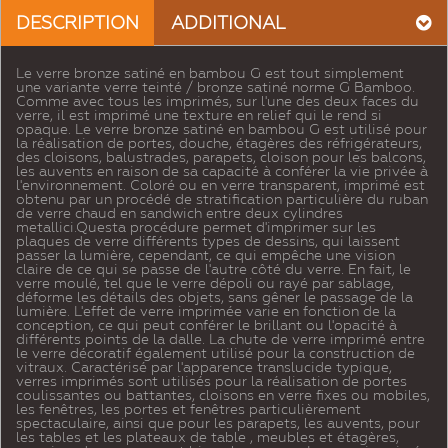
DESCRIPTION
ADDITIONAL
Le verre bronze satiné en bambou G est tout simplement
une variante verre teinté / bronze satiné norme G Bamboo.
Comme avec tous les imprimés, sur l'une des deux faces du
verre, il est imprimé une texture en relief qui le rend si
opaque. Le verre bronze satiné en bambou G est utilisé pour
la réalisation de portes, douche, étagères des réfrigérateurs,
des cloisons, balustrades, parapets, cloison pour les balcons,
les auvents en raison de sa capacité à conférer la vie privée à
l'environnement. Coloré ou en verre transparent, imprimé est
obtenu par un procédé de stratification particulière du ruban
de verre chaud en sandwich entre deux cylindres
metallici.Questa procédure permet d'imprimer sur les
plaques de verre différents types de dessins, qui laissent
passer la lumière, cependant, ce qui empêche une vision
claire de ce qui se passe de l'autre côté du verre. En fait, le
verre moulé, tel que le verre dépoli ou rayé par sablage,
déforme les détails des objets, sans gêner le passage de la
lumière. L'effet de verre imprimée varie en fonction de la
conception, ce qui peut conférer le brillant ou l'opacité à
différents points de la dalle. La chute de verre imprimé entre
le verre décoratif également utilisé pour la construction de
vitraux. Caractérisé par l'apparence translucide typique,
verres imprimés sont utilisés pour la réalisation de portes
coulissantes ou battantes, cloisons en verre fixes ou mobiles,
les fenêtres, les portes et fenêtres particulièrement
spectaculaire, ainsi que pour les parapets, les auvents, pour
les tables et les plateaux de table , meubles et étagères,