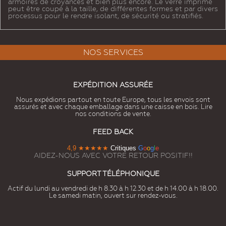
armoires de croyances et bien plus encore. Le verre imprimé
peut être coupé à la taille, de différentes formes et par divers
processus pour le rendre isolant, de sécurité ou stratifiés.
NOS SERVICES
EXPÉDITION ASSURÉE
Nous expédions partout en toute Europe, tous les envois sont
assurés et avec chaque emballage dans une caisse en bois. Lire
nos conditions de vente.
FEED BACK
4,9
★★★★★
Critiques
G
o
o
g
l
e
AIDEZ-NOUS AVEC VOTRE RETOUR POSITIF!!
SUPPORT TÉLÉPHONIQUE
Actif du lundi au vendredi de h 8.30 à h 12.30 et de h 14.00 à h 18.00.
Le samedi matin, ouvert sur rendez-vous.