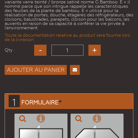
variante verre teinté / bronze satiné norme G Bamboo. E « il
nommé parce que son intrigue rappelle les caractéristiques
des feuilles de la plante de bambou. E « utilisé pour la
réalisation de portes, douche, étagères des réfrigérateurs, des
cloisons, balustrades, parapets, cloison pour les balcons, les
auvents en raison de sa capacité à conférer la vie privée à
l'environnement.
Toute la documentation relative au produit sera fournie lors
de la livraison
Qty :
AJOUTER AU PANIER
Envoyer
à un
ami
1
FORMULAIRE
*