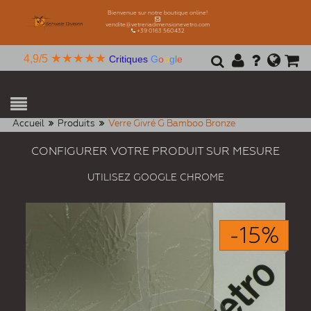
Bienvenue sur notre boutique online!
vendite@vetreriadimensionevetro.com
+39 0163 560432
★★★★★
4,9/5
Critiques
G
o
o
g
l
e
Accueil
Produits
Verre Givré G Bamboo Bronze
CONFIGURER VOTRE PRODUIT SUR MESURE
UTILISEZ GOOGLE CHROME
-15%