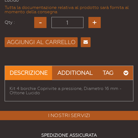
Lucido
Tutta la documentazione relativa al prodotto sarà fornita al
momento della consegna
Qty :
AGGIUNGI AL CARRELLO
Consiglia
per
Email
a un
DESCRIZIONE
ADDITIONAL
TAG
Amico
Kit 4 borchie Coprivite a pressione, Diametro 16 mm -
Ottone Lucido
I NOSTRI SERVIZI
SPEDIZIONE ASSICURATA