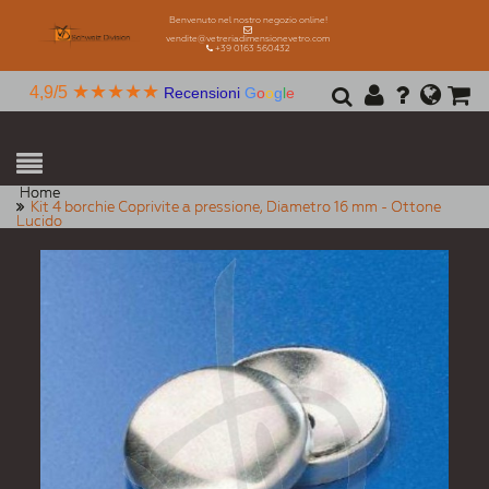
Benvenuto nel nostro negozio online!
vendite@vetreriadimensionevetro.com
+39 0163 560432
★★★★★
4,9/5
Recensioni
G
o
o
g
l
e
Home
Kit 4 borchie Coprivite a pressione, Diametro 16 mm - Ottone
Lucido