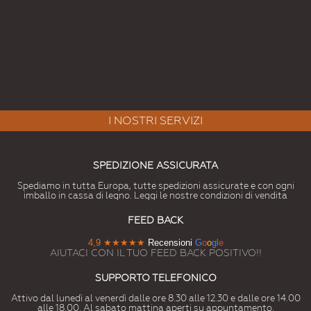
I NOSTRI SERVIZI
SPEDIZIONE ASSICURATA
Spediamo in tutta Europa, tutte spedizioni assicurate e con ogni
imballo in cassa di legno. Leggi le nostre condizioni di vendita
FEED BACK
4,9
★★★★★
Recensioni
G
o
o
g
l
e
AIUTACI CON IL TUO FEED BACK POSITIVO!!
SUPPORTO TELEFONICO
Attivo dal lunedì al venerdì dalle ore 8.30 alle 12.30 e dalle ore 14.00
alle 18.00. Al sabato mattina aperti su appuntamento.