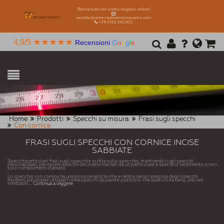
Benvenuto nel nostro negozio online!
vendite@vetreriadimensionevetro.com
+39 0163 560432
★★★★★
4,9/5
Recensioni
G
o
o
g
l
e
Home
Prodotti
Specchi su misura
Frasi sugli specchi
Con cornice
FRASI SUGLI SPECCHI CON CORNICE INCISE
SABBIATE
Specchi particolari: frasi sugli specchi e scritte sullo specchio, in entrambi i casi specchi
personalizzati, per essere specchi decorativi ma nati da un particolare e specifico sentimento e non
solo complementi d'arredo.
Lo specchio con cornice ha una posa semplicissima e rientra nella categoria degli specchi
moderni, per essere utilizzati come specchi da parete piuttosto che specchi da terra, unici ed
inimitabili.
... Continua a leggere