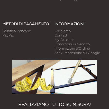
METODI DI PAGAMENTO
INFORMAZIONI
Bonifico Bancario
Chi siamo
PayPal
Contatti
My Account
Condizioni di Vendita
Informazioni d'Ordine
Scrivi recensione su Google
REALIZZIAMO TUTTO SU MISURA!