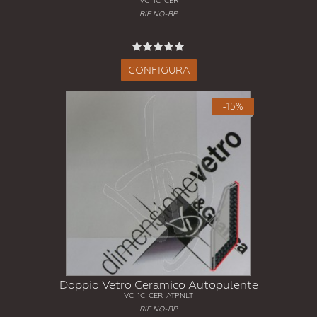
VC-1C-CER
RIF NO-BP
CONFIGURA
-15%
Doppio Vetro Ceramico Autopulente
VC-1C-CER-ATPNLT
RIF NO-BP