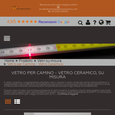
Benvenuto nel nostro negozio online!
vendite@vetreriadimensionevetro.com
+39 0163 560432
★★★★★
4,9/5
Recensioni
G
o
o
g
l
e
Home
Prodotti
Vetri su misura
Vetro per Camino - Vetro Ceramico
VETRO PER CAMINO - VETRO CERAMICO, SU
MISURA
Il vetro ceramico, comunemente chiamato vetro camino e vetro stufa (ed anche vetroceramica), è
caratterizzato da coefficienti di dilatazione bassissimi e si presta per tutte le applicazioni in cui sia
richiesta una notevole resistenza alle temperature elevate e agli sbalzi di temperatura.
Questo tipo di vetro (la nostra produzione di vetri ceramici è adatta sia per vetri ceramici per stufa,
sia per vetri ceramici per camini) infatti è in grado di sopportare temperature di 800°C e costituisce
un eccellente filtro per i raggi ultravioletti (UV).
... Continua a leggere