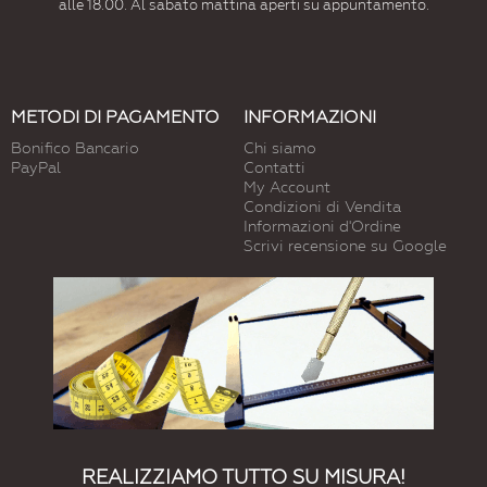
alle 18.00. Al sabato mattina aperti su appuntamento.
METODI DI PAGAMENTO
INFORMAZIONI
Bonifico Bancario
Chi siamo
PayPal
Contatti
My Account
Condizioni di Vendita
Informazioni d'Ordine
Scrivi recensione su Google
REALIZZIAMO TUTTO SU MISURA!