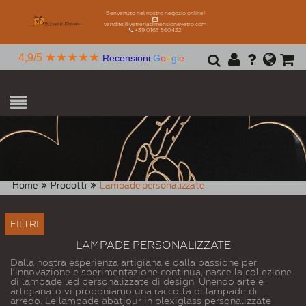
Benvenuto nel nostro negozio online!
vendite@vetreriadimensionevetro.com
+39 0163 560432
★★★★★
4,9/5
Recensioni
G
o
o
g
l
e
Home
Prodotti
Lampade personalizzate
FILTRI
LAMPADE PERSONALIZZATE
Dalla nostra esperienza artigiana e dalla passione per
l’innovazione e sperimentazione continua, nasce la collezione
di lampade led personalizzate di design. Unendo arte e
artigianato vi proponiamo una raccolta di lampade di
arredo. Le lampade abatjour in plexiglass personalizzate