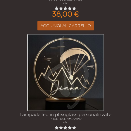
RIF
38,00 €
AGGIUNGI AL CARRELLO
Lampade led in plexiglass personalizzate
PROD-DSGN#LAMP17
RIF