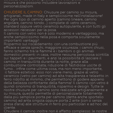
misura e che possono includere lavorazioni e
personalizzazioni.
CHIUDERE IL CAMINO
:
Chiusure per camino su misura,
artigianali, made in Italy e semplicissime nell'installazione!
Per ogni tipo di camino aperto (camino lineare, camino
angolare, camino tondo...) complete di vetro ceramico,
standard oppure vetro ceramico autopulente, e con tutti gli
accessori necessari per la posa.
Il camino con vetro non è solo moderno e vantaggioso, ma
anche semplicissimo nella posa e comporta sicuramente
importanti vantaggi!
Risparmio sul riscaldamento: con una combustione piú
efficace e senza sprechi; maggiore sicurezza: i camini chiusi,
fanno schermo tra le fiamme e i bambini o gli animali
domestici presenti in casa, inoltre nessuna pericolosa scintilla
sui tappeti e i pavimenti, e anzi la possibilità di lasciare il
camino in tranquillità durante la notte, grazie alla
combustione controllata; riduzione di fastidiose uscite di
fumo... infine come ultima cosa, ma non meno importante,
il fattore estetico: esso non viene meno, grazie al vetro
ceramico (vetro per camino) ad alta trasparenza e telaietto in
ferro ridotto al minimo, che permettono di godere appieno
della bellezza confortante della fiamma! Il camino con vetro è
quindi sinonimo di tranquillità, risparmio e design. Tutte le
nostre chiusure per camino sono realizzate artigianalmente e
su misura, questo permette di personalizzarle totalmente:
dalla più semplice porta per camino (detta anche sportello
camino) ad anta singola oppure porta 2 ante (con o senza
presa d'aria) alle strutture in ferro più particolari e ad hoc del
cliente.
Chiudere il camino inoltre non è affatto complesso: le nostre