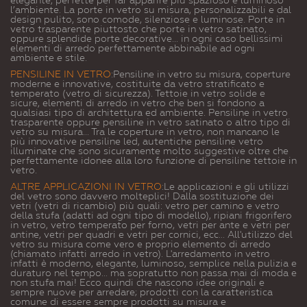
l’ambiente. La porte in vetro su misura, personalizzabili e dal
design pulito, sono comode, silenziose e luminose. Porte in
vetro trasparente piuttosto che porte in vetro satinato,
oppure splendide porte decorative... in ogni caso bellissimi
elementi di arredo perfettamente abbinabile ad ogni
ambiente e stile.
PENSILINE IN VETRO
:
Pensiline in vetro su misura, coperture
moderne e innovative, costituite da vetro stratificato e
temperato (vetro di sicurezza). Tettoie in vetro solide e
sicure, elementi di arredo in vetro che ben si fondono a
qualsiasi tipo di architettura ed ambiente. Pensiline in vetro
trasparente oppure pensiline in vetro satinato o altro tipo di
vetro su misura... Tra le coperture in vetro, non mancano le
più innovative pensiline led, autentiche pensiline vetro
illuminate che sono sicuramente molto suggestive oltre che
perfettamente idonee alla loro funzione di pensiline tettoie in
vetro.
ALTRE APPLICAZIONI IN VETRO
:
Le applicazioni e gli utilizzi
del vetro sono davvero molteplici! Dalla sostituzione dei
vetri (vetri di ricambio) più quali: vetro per camino e vetro
della stufa (adatti ad ogni tipo di modello), ripiani frigorifero
in vetro, vetro temperato per forno, vetri per ante e vetri per
antine, vetri per quadri e vetri per cornici, ecc... All'utilizzo del
vetro su misura come vero e proprio elemento di arredo
(chiamato infatti arredo in vetro). L'arredamento in vetro
infatti è moderno, elegante, luminoso, semplice nella pulizia e
duraturo nel tempo... ma sopratutto non passa mai di moda e
non stufa mai! Ecco quindi che nascono idee originali e
sempre nuove per arredare; prodotti con la caratteristica
comune di essere sempre prodotti su misura e