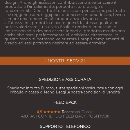
design. Anche gli accessori contribuiscono a valorizzare il
prodotto e l'arredamento, pertanto il loro design è
fondamentale. Che si tratti di accessori per specchi, piuttosto
che reggimensola, reggipiani o di accessori box doccia, hanno
sempre una fondamentale importanza: devono essere
all'altezza del prodotto e avere quindi la stessa qualità per
poter valorizzare il risultato finale e renderlo impeccabile.
Inoltre non solo devono essere idonei al prodotto ma devono
anche abbinarsi perfettamente all'ambiente circostante. In
questo modo si potranno valorizzare i propri complementi di
arredo ed essi potranno risaltare ed essere ammirati.
I NOSTRI SERVIZI
SPEDIZIONE ASSICURATA
Spediamo in tutta Europa, tutte spedizioni assicurate e con ogni
imballo in cassa di legno. Leggi le nostre condizioni di vendita
FEED BACK
4,9
★★★★★
Recensioni
G
o
o
g
l
e
AIUTACI CON IL TUO FEED BACK POSITIVO!!
SUPPORTO TELEFONICO