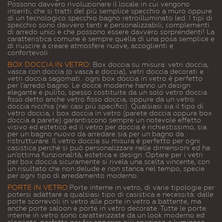
Possono davvero rivoluzionare il locale in cui vengono
inseriti, che si tratti del più semplice specchio a muro oppure
di un tecnologico specchio bagno retroilluminato led. I tipi di
specchio sono davvero tanti e personalizzabili, complementi
di arredo unici e che possono essere davvero sorprendenti! La
caratteristica comune è sempre quella di una posa semplice e
di riuscire a creare atmosfere nuove, accoglienti e
confortevoli
BOX DOCCIA IN VETRO
:
Box doccia su misura: vetri doccia,
vasca con doccia (o vasca e doccia), vetri doccia decorati e
vetri doccia sagomati.. ogni box doccia in vetro è perfetto
per l'arredo bagno. Le docce moderne hanno un design
elegante e pulito, spesso costituite da un solo vetro doccia
fisso detto anche vetro fisso doccia, oppure da un vetro
doccia nicchia (nei casi più specifici). Qualsiasi sia il tipo di
vetro doccia, i box doccia in vetro (parete doccia oppure box
doccia a parete) garantiscono sempre un notevole effetto
visivo ed estetico ed il vetro per doccia è richiestissimo, sia
per un bagno nuovo da arredare sia per un bagno da
ristrutturare. Il vetro doccia su misura è perfetto per ogni
casistica perchè si può personalizzare nelle dimensioni ed ha
un'ottima funzionalità, estetica e design. Optare per i vetri
per box doccia sicuramente si rivela una scelta vincente, con
un risultato che non delude e non stanca nel tempo, specie
per ogni tipo di arredamento moderno.
PORTE IN VETRO
:
Porte interne in vetro, di varie tipologie per
potersi adattare a qualsiasi tipo di casistica e necessità: dalle
porte scorrevoli in vetro alle porte in vetro a battente, ma
anche porte saloon e porte in vetro decorate. Tutte le porte
interne in vetro sono caratterizzate da un look moderno ed
elegante, perfette per far apparire più spazioso e luminoso