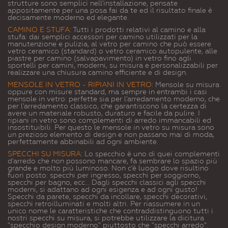
strutture sono semplici nell'installazione, pensate
appositamente per una posa fai da te ed il risultato finale è
decisamente moderno ed elegante.
CAMINO E STUFA
:
Tutti i prodotti relativi al camino e alla
stufa: dai semplici accessori per camino utilizzati per la
manutenzione e pulizia, al vetro per camino che può essere
vetro ceramico (standard) o vetro ceramico autopulente, alle
piastre per camino (salvapavimento) in vetro fino agli
sportelli per camini, moderni, su misura e personalizzabili per
realizzare una chiusura camino efficiente e di design.
MENSOLE IN VETRO - RIPIANI IN VETRO
: Mensole su misura
oppure con misure standard, ma sempre in entrambi i casi
mensole in vetro: perfette sia per l'arredamento moderno, che
per l'arredamento classico, che garantiscono la certezza di
avere un materiale robusto, duraturo e facile da pulire. I
ripiani in vetro sono complementi di arredo immancabili ed
insostituibili. Per questo le mensole in vetro su misura sono
un prezioso elemento di design e non passano mai di moda,
perfettamente abbinabili ad ogni ambiente.
SPECCHI SU MISURA
:
Lo specchio è uno di quei complementi
d'arredo che non possono mancare, fa sembrare lo spazio più
grande e molto più luminoso. Non c'è luogo dove risultino
fuori posto: specchi per ingresso, specchi per soggiorno,
specchi per bagno, ecc... Dagli specchi classici agli specchi
moderni, si adattano ad ogni esigenza e ad ogni gusto!
Specchi da parete, specchi da incollare, specchi decorativi,
specchi retroilluminati e molti altri. Per riassumere in un
unico nome le caratteristiche che contraddistinguono tutti i
nostri specchi su misura, si potrebbe utilizzare la dicitura
"specchio design moderno" piuttosto che "specchi arredo".