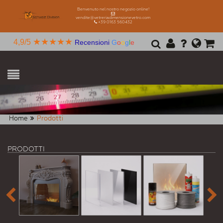
Benvenuto nel nostro negozio online!
vendite@vetreriadimensionevetro.com
+39 0163 560432
★★★★★
4,9/5
Recensioni
G
o
o
g
l
e
Home
Prodotti
PRODOTTI

