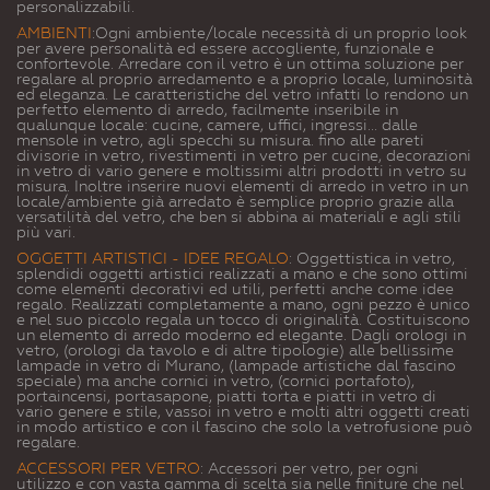
personalizzabili.
AMBIENTI
:
Ogni ambiente/locale necessità di un proprio look
per avere personalità ed essere accogliente, funzionale e
confortevole. Arredare con il vetro è un ottima soluzione per
regalare al proprio arredamento e a proprio locale, luminosità
ed eleganza. Le caratteristiche del vetro infatti lo rendono un
perfetto elemento di arredo, facilmente inseribile in
qualunque locale: cucine, camere, uffici, ingressi... dalle
mensole in vetro, agli specchi su misura. fino alle pareti
divisorie in vetro, rivestimenti in vetro per cucine, decorazioni
in vetro di vario genere e moltissimi altri prodotti in vetro su
misura. Inoltre inserire nuovi elementi di arredo in vetro in un
locale/ambiente già arredato è semplice proprio grazie alla
versatilità del vetro, che ben si abbina ai materiali e agli stili
più vari.
OGGETTI ARTISTICI - IDEE REGALO
:
Oggettistica in vetro,
splendidi oggetti artistici realizzati a mano e che sono ottimi
come elementi decorativi ed utili, perfetti anche come idee
regalo. Realizzati completamente a mano, ogni pezzo è unico
e nel suo piccolo regala un tocco di originalità. Costituiscono
un elemento di arredo moderno ed elegante. Dagli orologi in
vetro, (orologi da tavolo e di altre tipologie) alle bellissime
lampade in vetro di Murano, (lampade artistiche dal fascino
speciale) ma anche cornici in vetro, (cornici portafoto),
portaincensi, portasapone, piatti torta e piatti in vetro di
vario genere e stile, vassoi in vetro e molti altri oggetti creati
in modo artistico e con il fascino che solo la vetrofusione può
regalare.
ACCESSORI PER VETRO
: Accessori per vetro, per ogni
utilizzo e con vasta gamma di scelta sia nelle finiture che nel