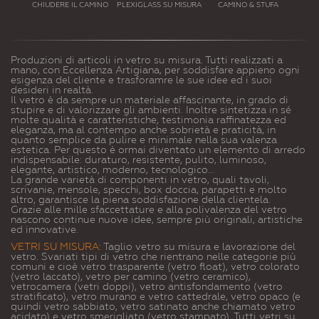
MENSOLE IN VETRO
DERE IL CAMINO
PLEXIGLASS SU MISURA
CAMINO & STUFA
RIPIANI IN VETRO
Produzioni di articoli in vetro su misura. Tutti realizzati a
mano, con Eccellenza Artigiana, per soddisfare appieno ogni
esigenza del cliente e trasforamre le sue idee ed i suoi
desideri in realtà.
Il vetro è da sempre un materiale affascinante, in grado di
stupire e di valorizzare gli ambienti. Inoltre
sintetizza in sé
molte qualità e caratteristiche, testimonia raffinatezza ed
eleganza, ma al contempo anche sobrietà e praticità, in
quanto semplice da pulire e minimale nella sua valenza
estetica.
Per questo è ormai diventato un elemento di arredo
indispensabile: duraturo, resistente, pulito, luminoso,
elegante, artistico, moderno, tecnologico...
La grande varietà di componenti in vetro, quali tavoli,
scrivanie, mensole, specchi, box doccia, parapetti e molto
altro, garantisce la piena soddisfazione della clientela.
Grazie alle mille sfaccettature e alla polivalenza del vetro
nascono continue nuove idee, sempre più originali, artistiche
ed innovative.
VETRI SU MISURA
:
Taglio vetro su misura e lavorazione del
vetro. Svariati tipi di vetro che rientrano nelle categorie più
comuni e cioè vetro trasparente (vetro float), vetro colorato
(vetro laccato), vetro per camino (vetro ceramico),
vetrocamera (vetri doppi), vetro antisfondamento (vetro
stratificato), vetro murano e vetro cattedrale, vetro opaco (e
quindi vetro sabbiato, vetro satinato anche chiamato vetro
acidato) e vetro smerigliato (vetro stampato). Tutti vetri su