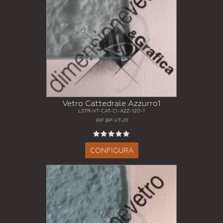
Vetro Cattedrale Azzurro1
LSTR-VT-CAT-CI-AZZ-120-1
RIF BP-VT-01
CONFIGURA