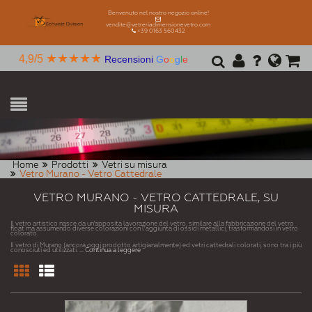
Benvenuto nel nostro negozio online!
vendite@vetreriadimensionevetro.com
+39 0163 560432
★★★★★
4,9/5
Recensioni
G
o
o
g
l
e
Home
Prodotti
Vetri su misura
Vetro Murano - Vetro Cattedrale
VETRO MURANO - VETRO CATTEDRALE, SU
MISURA
Il vetro artistico nasce da un'apposita lavorazione del vetro, similare alla fabbricazione del vetro
float ma assumendo diverse colorazioni con l’aggiunta di ossidi metallici, trasformandosi in vetro
colorato.
Il vetro di Murano (ancora oggi prodotto artigianalmente) ed vetri cattedrali colorati, sono tra i più
conosciuti ed utilizzati.
... Continua a leggere