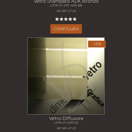
Vetro Stampato ADK Bronzo
LSTR-VT-STP-ADK-BR
RIF BP-VT-01
CONFIGURA
-15%
Vetro Diffusore
LSTR-VT-DIFFUS
RIF BP-VT-01