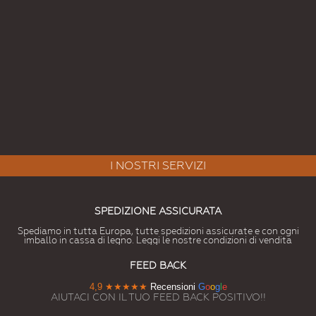
I NOSTRI SERVIZI
SPEDIZIONE ASSICURATA
Spediamo in tutta Europa, tutte spedizioni assicurate e con ogni
imballo in cassa di legno. Leggi le nostre condizioni di vendita
FEED BACK
4,9
★★★★★
Recensioni
G
o
o
g
l
e
AIUTACI CON IL TUO FEED BACK POSITIVO!!