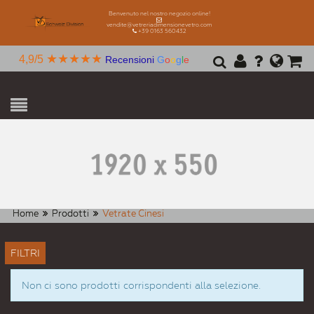
Benvenuto nel nostro negozio online!
vendite@vetreriadimensionevetro.com
+39 0163 560432
★★★★★
4,9/5
Recensioni
G
o
o
g
l
e
Home
Prodotti
Vetrate Cinesi
FILTRI
Non ci sono prodotti corrispondenti alla selezione.