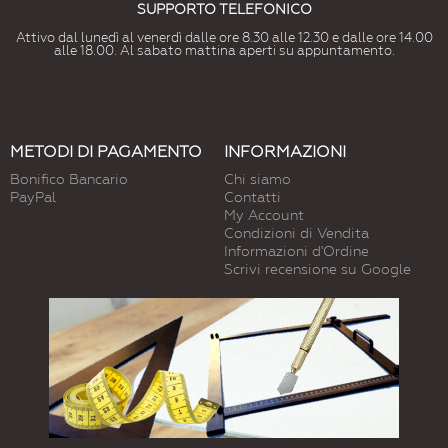
SUPPORTO TELEFONICO
Attivo dal lunedì al venerdì dalle ore 8.30 alle 12.30 e dalle ore 14.00
alle 18.00. Al sabato mattina aperti su appuntamento.
METODI DI PAGAMENTO
INFORMAZIONI
Bonifico Bancario
Chi siamo
PayPal
Contatti
My Account
Condizioni di Vendita
Informazioni d'Ordine
Scrivi recensione su Google