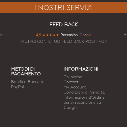
I NOSTRI SERVIZI
FEED BACK
e
At
4,9
★★★★★
Recensioni
G
o
o
g
l
e
AIUTACI CON IL TUO FEED BACK POSITIVO!!
METODI DI
INFORMAZIONI
PAGAMENTO
Chi siamo
Bonifico Bancario
Contatti
PayPal
My Account
Condizioni di Vendita
Informazioni d'Ordine
Scrivi recensione su
Google