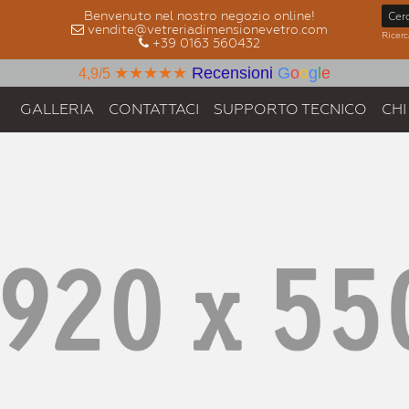
Benvenuto nel nostro negozio online!
vendite@vetreriadimensionevetro.com
Ricerc
+39 0163 560432
★★★★★
Recensioni
G
o
o
g
l
e
4,9/5
GALLERIA
CONTATTACI
SUPPORTO TECNICO
CHI