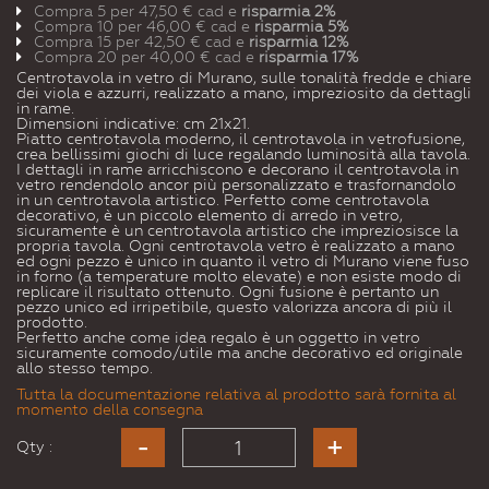
Compra 5 per
47,50 €
cad e
risparmia
2
%
Compra 10 per
46,00 €
cad e
risparmia
5
%
Compra 15 per
42,50 €
cad e
risparmia
12
%
Compra 20 per
40,00 €
cad e
risparmia
17
%
Centrotavola in vetro di Murano, sulle tonalità fredde e chiare
dei viola e azzurri, realizzato a mano, impreziosito da dettagli
in rame.
Dimensioni indicative: cm 21x21.
Piatto centrotavola moderno, il centrotavola in vetrofusione,
crea bellissimi giochi di luce regalando luminosità alla tavola.
I dettagli in rame arricchiscono e decorano il centrotavola in
vetro rendendolo ancor più personalizzato e trasfornandolo
in un centrotavola artistico. Perfetto come centrotavola
decorativo, è un piccolo elemento di arredo in vetro,
sicuramente è un centrotavola artistico che impreziosisce la
propria tavola. Ogni centrotavola vetro è realizzato a mano
ed ogni pezzo è unico in quanto il vetro di Murano viene fuso
in forno (a temperature molto elevate) e non esiste modo di
replicare il risultato ottenuto. Ogni fusione è pertanto un
pezzo unico ed irripetibile, questo valorizza ancora di più il
prodotto.
Perfetto anche come idea regalo è un oggetto in vetro
sicuramente comodo/utile ma anche decorativo ed originale
allo stesso tempo.
Tutta la documentazione relativa al prodotto sarà fornita al
momento della consegna
Qty :