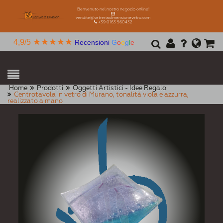
Benvenuto nel nostro negozio online!
vendite@vetreriadimensionevetro.com
+39 0163 560432
★★★★★
4,9/5
Recensioni
G
o
o
g
l
e
Home
Prodotti
Oggetti Artistici - Idee Regalo
Centrotavola in vetro di Murano, tonalità viola e azzurra,
realizzato a mano