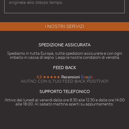
originale allo stesso tempo.
I NOSTRI SERVIZI
SPEDIZIONE ASSICURATA
Spediamo in tutta Europa, tutte spedizioni assicurate e con ogni
imballo in cassa di legno. Leggi le nostre condizioni di vendita
FEED BACK
4,9
★★★★★
Recensioni
G
o
o
g
l
e
AIUTACI CON IL TUO FEED BACK POSITIVO!!
SUPPORTO TELEFONICO
Attivo dal lunedì al venerdì dalle ore 8.30 alle 12.30 e dalle ore 14.00
alle 18.00. Al sabato mattina aperti su appuntamento.