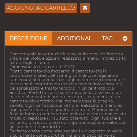
AGGIUNGI AL CARRELLO
Consiglia
per
Email
a un
DESCRIZIONE
ADDITIONAL
TAG
Amico
Centrotavola in vetro di Murano, sulle tonalità fredde e
chiare dei viola e azzurri, realizzato a mano, impreziosito
da dettagli in rame.
Dimensioni indicative: cm 21x21.
Piatto centrotavola moderno, il centrotavola in
vetrofusione, crea bellissimi giochi di luce regalando
luminosità alla tavola. I dettagli in rame arricchiscono e
decorano il centrotavola in vetro rendendolo ancor più
personalizzato e trasfornandolo in un centrotavola
artistico. Perfetto come centrotavola decorativo, è un
piccolo elemento di arredo in vetro, sicuramente è un
centrotavola artistico che impreziosisce la propria
tavola. Ogni centrotavola vetro è realizzato a mano ed
ogni pezzo è unico in quanto il vetro di Murano viene
fuso in forno (a temperature molto elevate) e non esiste
modo di replicare il risultato ottenuto. Ogni fusione è
pertanto un pezzo unico ed irripetibile, questo valorizza
ancora di più il prodotto.
Perfetto anche come idea regalo è un oggetto in vetro
sicuramente comodo/utile ma anche decorativo ed