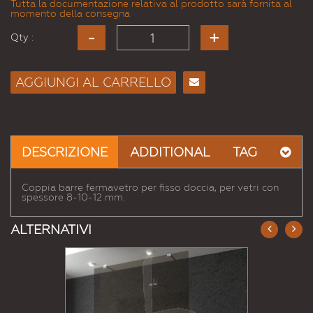
Tutta la documentazione relativa al prodotto sarà fornita al
momento della consegna
Qty :
AGGIUNGI AL CARRELLO
Consiglia
per
Email
a un
DESCRIZIONE
ADDITIONAL
TAG
Amico
Coppia barre fermavetro per fisso doccia, per vetri con
spessore 8-10-12 mm.
ALTERNATIVI