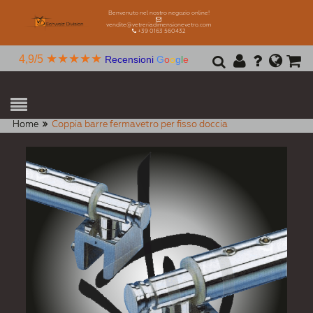
Benvenuto nel nostro negozio online!
vendite@vetreriadimensionevetro.com
+39 0163 560432
★★★★★
4,9/5
Recensioni
G
o
o
g
l
e
Home
Coppia barre fermavetro per fisso doccia