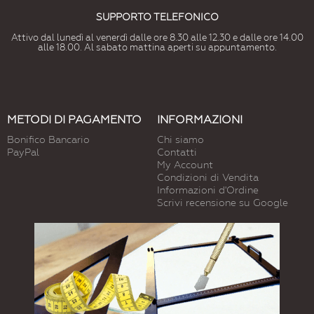
SUPPORTO TELEFONICO
Attivo dal lunedì al venerdì dalle ore 8.30 alle 12.30 e dalle ore 14.00
alle 18.00. Al sabato mattina aperti su appuntamento.
METODI DI PAGAMENTO
INFORMAZIONI
Bonifico Bancario
Chi siamo
PayPal
Contatti
My Account
Condizioni di Vendita
Informazioni d'Ordine
Scrivi recensione su Google