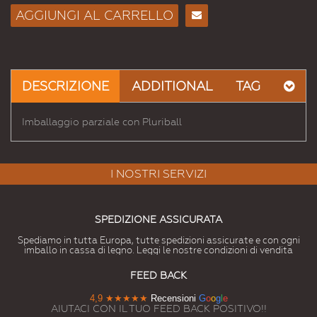
AGGIUNGI AL CARRELLO
Consiglia
per
Email
a un
DESCRIZIONE
ADDITIONAL
TAG
Amico
Imballaggio parziale con Pluriball
I NOSTRI SERVIZI
SPEDIZIONE ASSICURATA
Spediamo in tutta Europa, tutte spedizioni assicurate e con ogni
imballo in cassa di legno. Leggi le nostre condizioni di vendita
FEED BACK
4,9
★★★★★
Recensioni
G
o
o
g
l
e
AIUTACI CON IL TUO FEED BACK POSITIVO!!