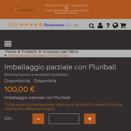
Benvenuto nel nostro negozio online!
vendite@vetreriadimensionevetro.com
+39 0163 560432
★★★★★
4,9/5
Recensioni
G
o
o
g
l
e
Home
Prodotti
Accessori per Vetro
Imballaggio parziale con Pluriball
Imballaggio parziale con Pluriball
Diventa il primo a recensire il prodotto
Disponibilita'
Disponibile
100,00 €
Imballaggio parziale con Pluriball
Tutta la documentazione relativa al prodotto sarà fornita al
momento della consegna
Qty :