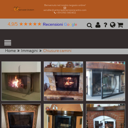
Benvenuto nel nostro negozio online!
vendite@vetreriadimensionevetro.com
+39 0163 560432
★★★★★
4,9/5
Recensioni
G
o
o
g
l
e
Home
Immagini
Chiusure camini