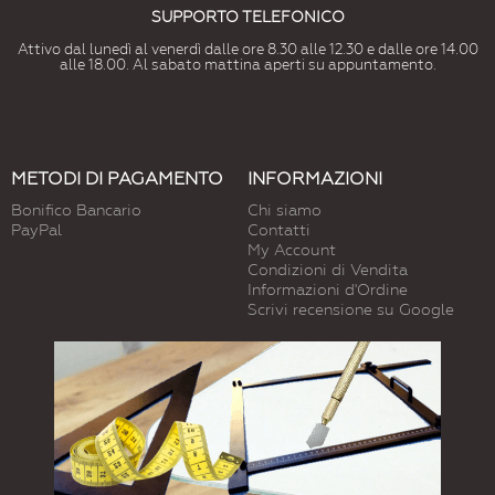
SUPPORTO TELEFONICO
Attivo dal lunedì al venerdì dalle ore 8.30 alle 12.30 e dalle ore 14.00
alle 18.00. Al sabato mattina aperti su appuntamento.
METODI DI PAGAMENTO
INFORMAZIONI
Bonifico Bancario
Chi siamo
PayPal
Contatti
My Account
Condizioni di Vendita
Informazioni d'Ordine
Scrivi recensione su Google