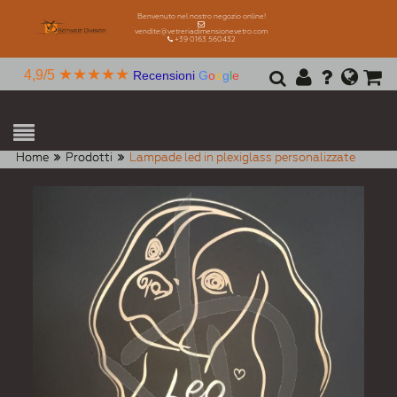
Benvenuto nel nostro negozio online!
vendite@vetreriadimensionevetro.com
+39 0163 560432
★★★★★
4,9/5
Recensioni
G
o
o
g
l
e
Home
Prodotti
Lampade led in plexiglass personalizzate