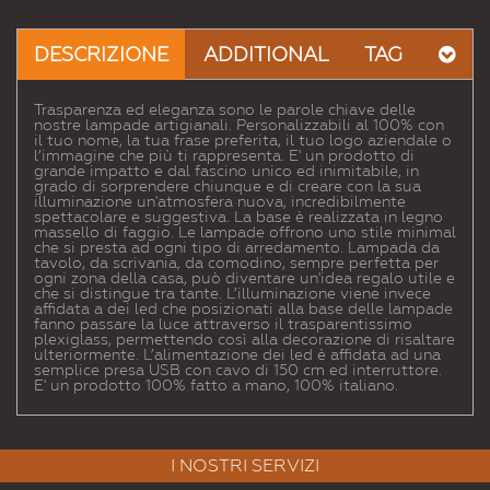
Email
a un
DESCRIZIONE
ADDITIONAL
TAG
Amico
Trasparenza ed eleganza sono le parole chiave delle
nostre lampade artigianali. Personalizzabili al 100% con
il tuo nome, la tua frase preferita, il tuo logo aziendale o
l’immagine che più ti rappresenta. E' un prodotto di
grande impatto e dal fascino unico ed inimitabile, in
grado di sorprendere chiunque e di creare con la sua
illuminazione un'atmosfera nuova, incredibilmente
spettacolare e suggestiva. La base è realizzata in legno
massello di faggio. Le lampade offrono uno stile minimal
che si presta ad ogni tipo di arredamento. Lampada da
tavolo, da scrivania, da comodino, sempre perfetta per
ogni zona della casa, può diventare un'idea regalo utile e
che si distingue tra tante. L’illuminazione viene invece
affidata a dei led che posizionati alla base delle lampade
fanno passare la luce attraverso il trasparentissimo
plexiglass, permettendo così alla decorazione di risaltare
ulteriormente. L’alimentazione dei led è affidata ad una
semplice presa USB con cavo di 150 cm ed interruttore.
E' un prodotto 100% fatto a mano, 100% italiano.
I NOSTRI SERVIZI