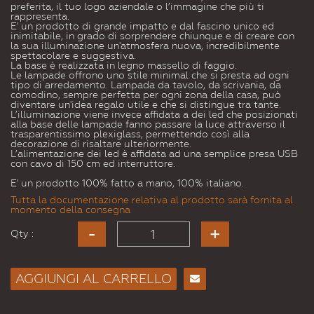
preferita, il tuo logo aziendale o l’immagine che più ti
rappresenta.
E' un prodotto di grande impatto e dal fascino unico ed
inimitabile, in grado di sorprendere chiunque e di creare con
la sua illuminazione un'atmosfera nuova, incredibilmente
spettacolare e suggestiva.
La base è realizzata in legno massello di faggio.
Le lampade offrono uno stile minimal che si presta ad ogni
tipo di arredamento. Lampada da tavolo, da scrivania, da
comodino, sempre perfetta per ogni zona della casa, può
diventare un'idea regalo utile e che si distingue tra tante.
L’illuminazione viene invece affidata a dei led che posizionati
alla base delle lampade fanno passare la luce attraverso il
trasparentissimo plexiglass, permettendo così alla
decorazione di risaltare ulteriormente.
L’alimentazione dei led è affidata ad una semplice presa USB
con cavo di 150 cm ed interruttore.
E' un prodotto 100% fatto a mano, 100% italiano.
Tutta la documentazione relativa al prodotto sarà fornita al
momento della consegna
Qty :
AGGIUNGI AL CARRELLO
Consiglia
per