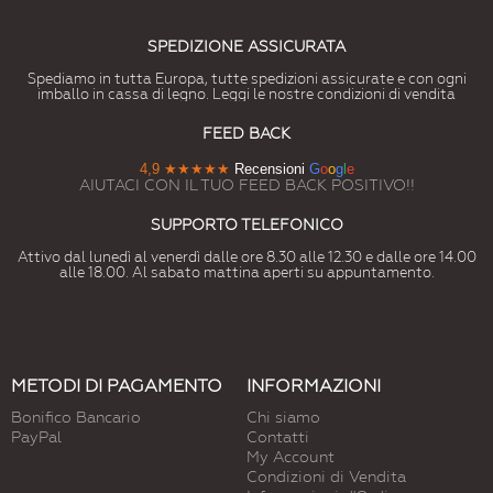
SPEDIZIONE ASSICURATA
Spediamo in tutta Europa, tutte spedizioni assicurate e con ogni
imballo in cassa di legno. Leggi le nostre condizioni di vendita
FEED BACK
4,9
★★★★★
Recensioni
G
o
o
g
l
e
AIUTACI CON IL TUO FEED BACK POSITIVO!!
SUPPORTO TELEFONICO
Attivo dal lunedì al venerdì dalle ore 8.30 alle 12.30 e dalle ore 14.00
alle 18.00. Al sabato mattina aperti su appuntamento.
METODI DI PAGAMENTO
INFORMAZIONI
Bonifico Bancario
Chi siamo
PayPal
Contatti
My Account
Condizioni di Vendita