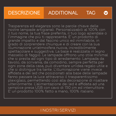
Email
a un
DESCRIZIONE
ADDITIONAL
TAG
Amico
Trasparenza ed eleganza sono le parole chiave delle
nostre lampade artigianali. Personalizzabili al 100% con
il tuo nome, la tua frase preferita, il tuo logo aziendale o
l’immagine che più ti rappresenta. E' un prodotto di
grande impatto e dal fascino unico ed inimitabile, in
grado di sorprendere chiunque e di creare con la sua
illuminazione un'atmosfera nuova, incredibilmente
spettacolare e suggestiva. La base è realizzata in legno
massello di faggio. Le lampade offrono uno stile minimal
che si presta ad ogni tipo di arredamento. Lampada da
tavolo, da scrivania, da comodino, sempre perfetta per
ogni zona della casa, può diventare un'idea regalo utile e
che si distingue tra tante. L’illuminazione viene invece
affidata a dei led che posizionati alla base delle lampade
fanno passare la luce attraverso il trasparentissimo
plexiglass, permettendo così alla decorazione di risaltare
ulteriormente. L’alimentazione dei led è affidata ad una
semplice presa USB con cavo di 150 cm ed interruttore.
E' un prodotto 100% fatto a mano, 100% italiano.
I NOSTRI SERVIZI