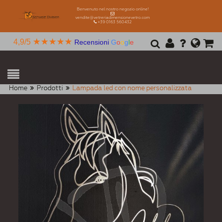
Benvenuto nel nostro negozio online!
vendite@vetreriadimensionevetro.com
+39 0163 560432
★★★★★
4,9/5
Recensioni
G
o
o
g
l
e
Home
Prodotti
Lampada led con nome personalizzata