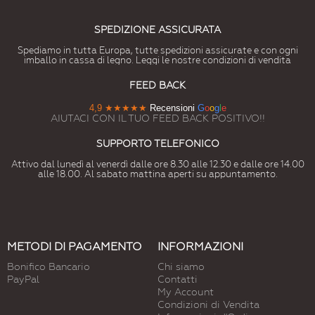
SPEDIZIONE ASSICURATA
Spediamo in tutta Europa, tutte spedizioni assicurate e con ogni
imballo in cassa di legno. Leggi le nostre condizioni di vendita
FEED BACK
4,9
★★★★★
Recensioni
G
o
o
g
l
e
AIUTACI CON IL TUO FEED BACK POSITIVO!!
SUPPORTO TELEFONICO
Attivo dal lunedì al venerdì dalle ore 8.30 alle 12.30 e dalle ore 14.00
alle 18.00. Al sabato mattina aperti su appuntamento.
METODI DI PAGAMENTO
INFORMAZIONI
Bonifico Bancario
Chi siamo
PayPal
Contatti
My Account
Condizioni di Vendita