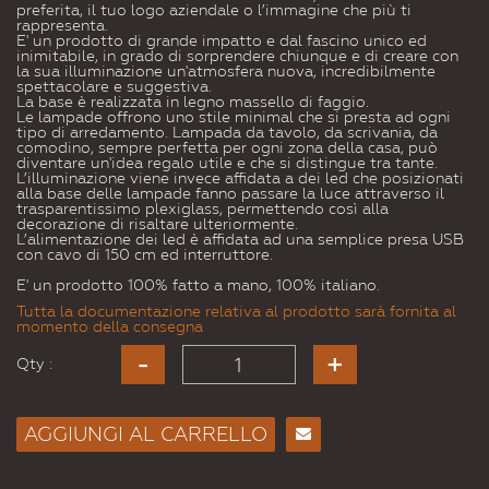
preferita, il tuo logo aziendale o l’immagine che più ti
rappresenta.
E' un prodotto di grande impatto e dal fascino unico ed
inimitabile, in grado di sorprendere chiunque e di creare con
la sua illuminazione un'atmosfera nuova, incredibilmente
spettacolare e suggestiva.
La base è realizzata in legno massello di faggio.
Le lampade offrono uno stile minimal che si presta ad ogni
tipo di arredamento. Lampada da tavolo, da scrivania, da
comodino, sempre perfetta per ogni zona della casa, può
diventare un'idea regalo utile e che si distingue tra tante.
L’illuminazione viene invece affidata a dei led che posizionati
alla base delle lampade fanno passare la luce attraverso il
trasparentissimo plexiglass, permettendo così alla
decorazione di risaltare ulteriormente.
L’alimentazione dei led è affidata ad una semplice presa USB
con cavo di 150 cm ed interruttore.
E' un prodotto 100% fatto a mano, 100% italiano.
Tutta la documentazione relativa al prodotto sarà fornita al
momento della consegna
Qty :
AGGIUNGI AL CARRELLO
Consiglia
per