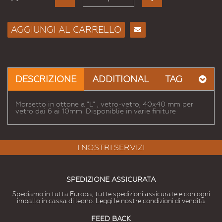
AGGIUNGI AL CARRELLO
Consiglia
per
Email
a un
DESCRIZIONE
ADDITIONAL
TAG
Amico
Morsetto in ottone a "L" , vetro-vetro, 40x40 mm per
vetro dai 6 ai 10mm. Disponiblie in varie finiture
I NOSTRI SERVIZI
SPEDIZIONE ASSICURATA
Spediamo in tutta Europa, tutte spedizioni assicurate e con ogni
imballo in cassa di legno. Leggi le nostre condizioni di vendita
FEED BACK