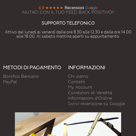
4,9
★★★★★
Recensioni
G
o
o
g
l
e
AIUTACI CON IL TUO FEED BACK POSITIVO!!
SUPPORTO TELEFONICO
Attivo dal lunedì al venerdì dalle ore 8.30 alle 12.30 e dalle ore 14.00
alle 18.00. Al sabato mattina aperti su appuntamento.
METODI DI PAGAMENTO
INFORMAZIONI
Bonifico Bancario
Chi siamo
PayPal
Contatti
My Account
Condizioni di Vendita
Informazioni d'Ordine
Scrivi recensione su Google