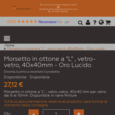
Benvenuto nel nostro negozio online!
vendite@vetreriadimensionevetro.com
+39 0163 560432
★★★★★
4,9/5
Recensioni
G
o
o
g
l
e
Home
Morsetto in ottone a "L" , vetro-vetro, 40x40mm - Oro Lucido
Morsetto in ottone a "L" , vetro-
vetro, 40x40mm - Oro Lucido
Diventa il primo a recensire il prodotto
Disponibilita'
Disponibile
27,12 €
Morsetto in ottone a "L" , vetro-vetro, 40x40 mm per vetro
dai 6 ai 10mm. Disponiblie in varie finiture
Tutta la documentazione relativa al prodotto sarà fornita al
momento della consegna
Qty :