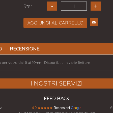
Qty :
AGGIUNGI AL CARRELLO
Consiglia
per
Email
a un
G
RECENSIONE
Amico
per vetro dai 6 ai 10mm. Disponiblie in varie finiture
I NOSTRI SERVIZI
FEED BACK
e
At
4,9
★★★★★
Recensioni
G
o
o
g
l
e