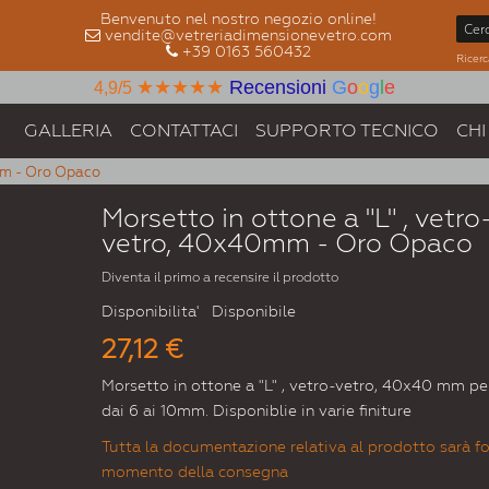
Benvenuto nel nostro negozio online!
vendite@vetreriadimensionevetro.com
+39 0163 560432
Ricerc
★★★★★
Recensioni
G
o
o
g
l
e
4,9/5
GALLERIA
CONTATTACI
SUPPORTO TECNICO
CHI
0mm - Oro Opaco
Morsetto in ottone a "L" , vetro
vetro, 40x40mm - Oro Opaco
Diventa il primo a recensire il prodotto
Disponibilita'
Disponibile
27,12 €
Morsetto in ottone a "L" , vetro-vetro, 40x40 mm pe
dai 6 ai 10mm. Disponiblie in varie finiture
Tutta la documentazione relativa al prodotto sarà fo
momento della consegna