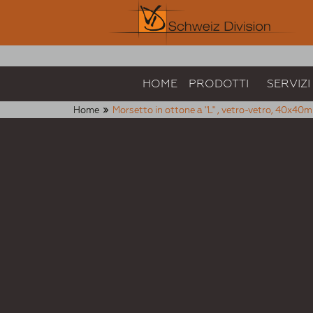
HOME
PRODOTTI
SERVIZI
Home
Morsetto in ottone a "L" , vetro-vetro, 40x4