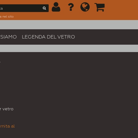
a nel sito
 SIAMO
LEGENDA DEL VETRO
-
r vetro
rnita al