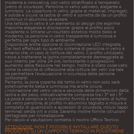
moderna e innovativa, con vetro stratificato e temperato
(vetro di sicurezza). Pensilina in vetro satinato, elegante e
luminoso. La copertura in vetro, grazie ai materiali impiegati,
è solida e sicura: la lastra di vetro è sorretta da da un profilo
continuo in alluminio alveolare.
Una tettoia in vetro è un elemento di design che esprime
massima eleganza e discrezione: grazie al profilo poco
invadente si ottiene un risultato estetico molto bello e
moderno, la pensilina in vetro trasparente è luminosa e
perfetta per ogni tipo di ambiente.
Disponibile anche opzione di illuminazione LED integrata.
Dai test effettuati su questo sistema di pensilina in vetro è
emerso che, in caso di rottura del vetro, il profilo utilizzato
riesce a trattenere la lastra completamente danneggiata al
suo interno per oltre 24 ore, nonostante il progressivo
aumento della flessione nel tempo. Inoltre è stato osservato
come la velocità di inflessione alla rottura dei vetri sia tale
da permettere l'evacuazione in sicurezza delle persone
sottostanti.
Pertanto, la zona coperta dal tetto in vetro non solo sarà
esteticamente bella e luminosa ma anche sicura.
L'inclinazione del vetro varia a seconda delle dimensioni della
lastra e del peso, indicativamente compresa tra i 3° ed i 5°.
La posa è semplice e il prodotto fornito è completo di tutto:
dal vetro pensilina, al profilo in alluminio tagliato a misura e
completo di guarnizioni e accessori di sicurezza, inclusi tappi
terminali senza viti a vista. Saranno inoltre fornite istruzioni
dettagliate per l'installazione.
Per calcoli e valutazioni contatta il nostro Ufficio Tecnico.
ATTENZIONE:
NON È POSSIBILE INSTALLARE QUESTO
PRODOTTO SU UN CAPPOTTO TERMICO IN POLISTIRENE