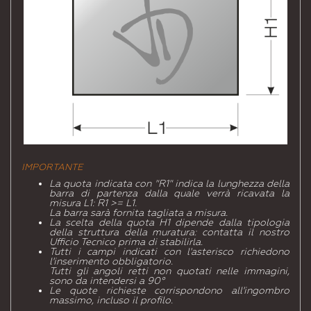
IMPORTANTE
La quota indicata con "R1" indica la lunghezza della
barra di partenza dalla quale verrà ricavata la
misura L1: R1 >= L1.
La barra sarà fornita tagliata a misura.
La scelta della quota H1 dipende dalla tipologia
della struttura della muratura: contatta il nostro
Ufficio Tecnico prima di stabilirla.
Tutti i campi indicati con l'asterisco richiedono
l'inserimento obbligatorio.
Tutti gli angoli retti non quotati nelle immagini,
sono da intendersi a 90°
Le quote richieste corrispondono all'ingombro
massimo, incluso il profilo.