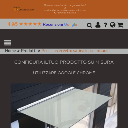
Benvenuto nel nostro negozio online!
vendite@vetreriadimensionevetro.com
+39 0163 560432
★★★★★
4,9/5
Recensioni
G
o
o
g
l
e
Home
Prodotti
Pensilina in vetro satinato, su misura
CONFIGURA IL TUO PRODOTTO SU MISURA
UTILIZZARE GOOGLE CHROME