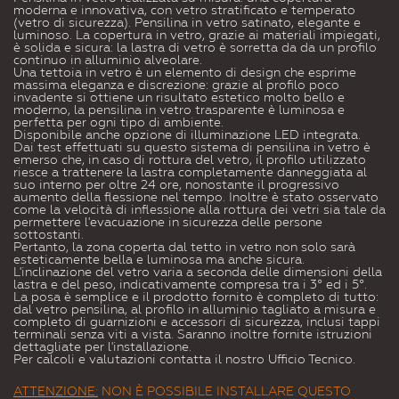
moderna e innovativa, con vetro stratificato e temperato
(vetro di sicurezza). Pensilina in vetro satinato, elegante e
luminoso. La copertura in vetro, grazie ai materiali impiegati,
è solida e sicura: la lastra di vetro è sorretta da da un profilo
continuo in alluminio alveolare.
Una tettoia in vetro è un elemento di design che esprime
massima eleganza e discrezione: grazie al profilo poco
invadente si ottiene un risultato estetico molto bello e
moderno, la pensilina in vetro trasparente è luminosa e
perfetta per ogni tipo di ambiente.
Disponibile anche opzione di illuminazione LED integrata.
Dai test effettuati su questo sistema di pensilina in vetro è
emerso che, in caso di rottura del vetro, il profilo utilizzato
riesce a trattenere la lastra completamente danneggiata al
suo interno per oltre 24 ore, nonostante il progressivo
aumento della flessione nel tempo. Inoltre è stato osservato
come la velocità di inflessione alla rottura dei vetri sia tale da
permettere l'evacuazione in sicurezza delle persone
sottostanti.
Pertanto, la zona coperta dal tetto in vetro non solo sarà
esteticamente bella e luminosa ma anche sicura.
L'inclinazione del vetro varia a seconda delle dimensioni della
lastra e del peso, indicativamente compresa tra i 3° ed i 5°.
La posa è semplice e il prodotto fornito è completo di tutto:
dal vetro pensilina, al profilo in alluminio tagliato a misura e
completo di guarnizioni e accessori di sicurezza, inclusi tappi
terminali senza viti a vista. Saranno inoltre fornite istruzioni
dettagliate per l'installazione.
Per calcoli e valutazioni contatta il nostro Ufficio Tecnico.
ATTENZIONE:
NON È POSSIBILE INSTALLARE QUESTO