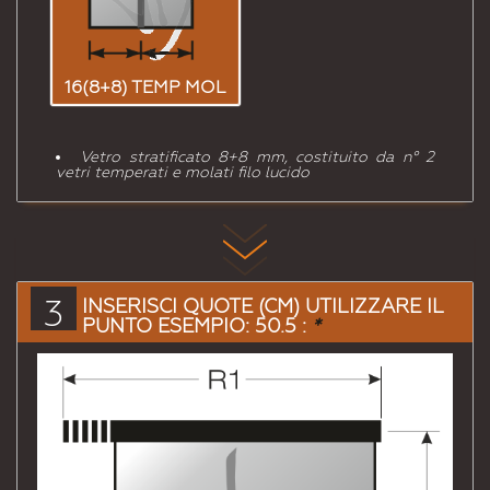
16(8+8) TEMP MOL
Vetro stratificato 8+8 mm, costituito da n° 2
vetri temperati e molati filo lucido
3
INSERISCI QUOTE (CM) UTILIZZARE IL
PUNTO ESEMPIO: 50.5 :
*