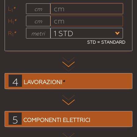
L
*
cm
1
H
*
cm
1
R
*
metri
1
STD = STANDARD
4
LAVORAZIONI
*
5
COMPONENTI ELETTRICI