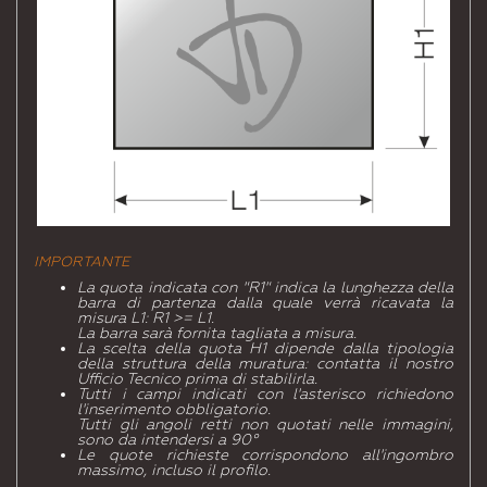
IMPORTANTE
La quota indicata con "R1" indica la lunghezza della
barra di partenza dalla quale verrà ricavata la
misura L1: R1 >= L1.
La barra sarà fornita tagliata a misura.
La scelta della quota H1 dipende dalla tipologia
della struttura della muratura: contatta il nostro
Ufficio Tecnico prima di stabilirla.
Tutti i campi indicati con l'asterisco richiedono
l'inserimento obbligatorio.
Tutti gli angoli retti non quotati nelle immagini,
sono da intendersi a 90°
Le quote richieste corrispondono all'ingombro
massimo, incluso il profilo.