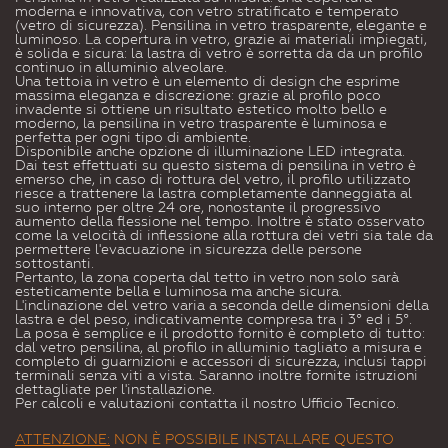
moderna e innovativa, con vetro stratificato e temperato
(vetro di sicurezza). Pensilina in vetro trasparente, elegante e
luminoso. La copertura in vetro, grazie ai materiali impiegati,
è solida e sicura: la lastra di vetro è sorretta da da un profilo
continuo in alluminio alveolare.
Una tettoia in vetro è un elemento di design che esprime
massima eleganza e discrezione: grazie al profilo poco
invadente si ottiene un risultato estetico molto bello e
moderno, la pensilina in vetro trasparente è luminosa e
perfetta per ogni tipo di ambiente.
Disponibile anche opzione di illuminazione LED integrata.
Dai test effettuati su questo sistema di pensilina in vetro è
emerso che, in caso di rottura del vetro, il profilo utilizzato
riesce a trattenere la lastra completamente danneggiata al
suo interno per oltre 24 ore, nonostante il progressivo
aumento della flessione nel tempo. Inoltre è stato osservato
come la velocità di inflessione alla rottura dei vetri sia tale da
permettere l'evacuazione in sicurezza delle persone
sottostanti.
Pertanto, la zona coperta dal tetto in vetro non solo sarà
esteticamente bella e luminosa ma anche sicura.
L'inclinazione del vetro varia a seconda delle dimensioni della
lastra e del peso, indicativamente compresa tra i 3° ed i 5°.
La posa è semplice e il prodotto fornito è completo di tutto:
dal vetro pensilina, al profilo in alluminio tagliato a misura e
completo di guarnizioni e accessori di sicurezza, inclusi tappi
terminali senza viti a vista. Saranno inoltre fornite istruzioni
dettagliate per l'installazione.
Per calcoli e valutazioni contatta il nostro Ufficio Tecnico.
ATTENZIONE:
NON È POSSIBILE INSTALLARE QUESTO