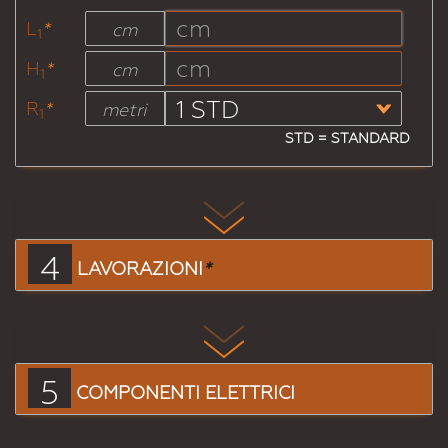
L
*
cm
1
H
*
cm
1
R
*
metri
1
STD = STANDARD
4
LAVORAZIONI
*
5
COMPONENTI ELETTRICI