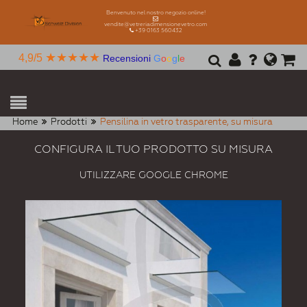
Benvenuto nel nostro negozio online!
vendite@vetreriadimensionevetro.com
+39 0163 560432
★★★★★
4,9/5
Recensioni
G
o
o
g
l
e
Home
Prodotti
Pensilina in vetro trasparente, su misura
CONFIGURA IL TUO PRODOTTO SU MISURA
UTILIZZARE GOOGLE CHROME