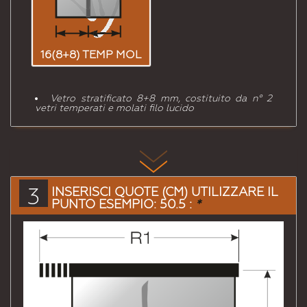
16(8+8) TEMP MOL
Vetro stratificato 8+8 mm, costituito da n° 2
vetri temperati e molati filo lucido
3
INSERISCI QUOTE (CM) UTILIZZARE IL
PUNTO ESEMPIO: 50.5 :
*