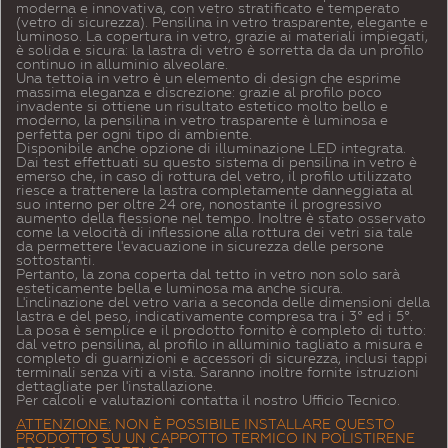
moderna e innovativa, con vetro stratificato e temperato
(vetro di sicurezza). Pensilina in vetro trasparente, elegante e
luminoso. La copertura in vetro, grazie ai materiali impiegati,
è solida e sicura: la lastra di vetro è sorretta da da un profilo
continuo in alluminio alveolare.
Una tettoia in vetro è un elemento di design che esprime
massima eleganza e discrezione: grazie al profilo poco
invadente si ottiene un risultato estetico molto bello e
moderno, la pensilina in vetro trasparente è luminosa e
perfetta per ogni tipo di ambiente.
Disponibile anche opzione di illuminazione LED integrata.
Dai test effettuati su questo sistema di pensilina in vetro è
emerso che, in caso di rottura del vetro, il profilo utilizzato
riesce a trattenere la lastra completamente danneggiata al
suo interno per oltre 24 ore, nonostante il progressivo
aumento della flessione nel tempo. Inoltre è stato osservato
come la velocità di inflessione alla rottura dei vetri sia tale
da permettere l'evacuazione in sicurezza delle persone
sottostanti.
Pertanto, la zona coperta dal tetto in vetro non solo sarà
esteticamente bella e luminosa ma anche sicura.
L'inclinazione del vetro varia a seconda delle dimensioni della
lastra e del peso, indicativamente compresa tra i 3° ed i 5°.
La posa è semplice e il prodotto fornito è completo di tutto:
dal vetro pensilina, al profilo in alluminio tagliato a misura e
completo di guarnizioni e accessori di sicurezza, inclusi tappi
terminali senza viti a vista. Saranno inoltre fornite istruzioni
dettagliate per l'installazione.
Per calcoli e valutazioni contatta il nostro Ufficio Tecnico.
ATTENZIONE:
NON È POSSIBILE INSTALLARE QUESTO
PRODOTTO SU UN CAPPOTTO TERMICO IN POLISTIRENE