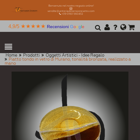
Benvenuto nel nostro negozio online!
vendite@vetreriadimensionevetro.com
+39 0163 560432
★★★★★
4,9/5
Recensioni
G
o
o
g
l
e
Home
Prodotti
Oggetti Artistici - Idee Regalo
Piatto tondo in vetro di Murano, tonalità bronzata, realizzato a
mano