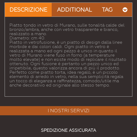
a un
DESCRIZIONE
ADDITIONAL
TAG
Amico
Piatto tondo in vetro di Murano, sulle tonalità calde del
bronzo/ambra, anche con vetro trasparente e bianco,
realizzato a mano.
Diametro: cm 40.
Piatto in vetrofusione, è un piatto di design dalla linee
morbide e dai colori caldi. Ogni piatto in vetro è
realizzata a mano ed ogni pezzo è unico in quanto il
vetro di Murano viene fuso in forno (a temperature
molto elevate) e non esiste modo di replicare il risultato
ottenuto. Ogni fusione è pertanto un pezzo unico ed
irripetibile, questo valorizza ancora di più il prodotto.
Perfetto come piatto torta, idea regalo, è un piccolo
elemento di arredo in vetro, nella sua semplicità regala
un tocco di eleganza e raffinatezza, comodo/utile ma
anche decorativo ed originale allo stesso tempo.
I NOSTRI SERVIZI
SPEDIZIONE ASSICURATA