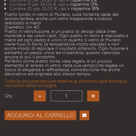
Compra 10 per
36,80 €
cad e
risparmia
6
%
Compra 15 per
34,00 €
cad e
risparmia
13
%
Compra 20 per
32,00 €
cad e
risparmia
18
%
Piatto tondo in vetro di Murano, sulle tonalità calde del
bronzo/ambra, anche con vetro trasparente e bianco,
realizzato a mano.
Diametro: cm 40.
Piatto in vetrofusione, è un piatto di design dalla linee
morbide e dai colori caldi. Ogni piatto in vetro è realizzata a
mano ed ogni pezzo è unico in quanto il vetro di Murano
viene fuso in forno (a temperature molto elevate) e non
esiste modo di replicare il risultato ottenuto. Ogni fusione è
pertanto un pezzo unico ed irripetibile, questo valorizza
ancora di più il prodotto.
Perfetto come piatto torta, idea regalo, è un piccolo
elemento di arredo in vetro, nella sua semplicità regala un
tocco di eleganza e raffinatezza, comodo/utile ma anche
decorativo ed originale allo stesso tempo.
Tutta la documentazione relativa al prodotto sarà fornita al
momento della consegna
Qty :
AGGIUNGI AL CARRELLO
Consiglia
per
Email