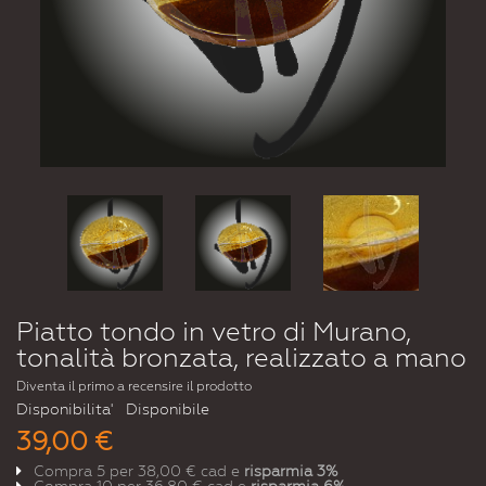
Piatto tondo in vetro di Murano,
tonalità bronzata, realizzato a mano
Diventa il primo a recensire il prodotto
Disponibilita'
Disponibile
39,00 €
Compra 5 per
38,00 €
cad e
risparmia
3
%