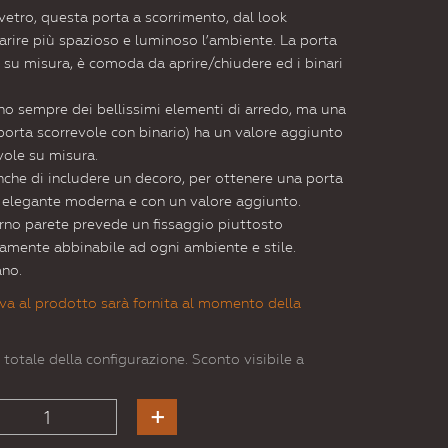
vetro, questa porta a scorrimento, dal look
rire più spazioso e luminoso l’ambiente. La porta
 su misura, è comoda da aprire/chiudere ed i binari
ono sempre dei bellissimi elementi di arredo, ma una
porta scorrevole con binario) ha un valore aggiunto
evole su misura.
nche di includere un decoro, per ottenere una porta
e elegante moderna e con un valore aggiunto.
erno parete prevede un fissaggio piuttosto
tamente abbinabile ad ogni ambiente e stile.
ano.
va al prodotto sarà fornita al momento della
 totale della configurazione. Sconto visibile a