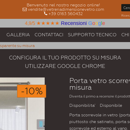
Benvenuto nel nostro negozio online!
vendite@vetreriadimensionevetro.com
+39 0163 560432
Ricerc
★★★★★
Recensioni
G
o
o
g
l
e
4,9/5
GALLERIA
CONTATTACI
SUPPORTO TECNICO
CHI
rasparente su misura
CONFIGURA IL TUO PRODOTTO SU MISURA
UTILIZZARE GOOGLE CHROME
Porta vetro scorre
misura
-10%
Diventa il primo a recensire il prodot
Disponibilita'
Disponibile
Porta scorrevole in vetro (port
piuttosto che satinato, porta s
scorrevole ed esterno al vano.