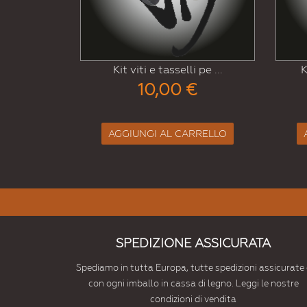
pe ...
Kit guarnizione piatta ...
7,00 €
RELLO
AGGIUNGI AL CARRELLO
SPEDIZIONE ASSICURATA
Spediamo in tutta Europa, tutte spedizioni assicurate 
con ogni imballo in cassa di legno. Leggi le nostre
condizioni di vendita