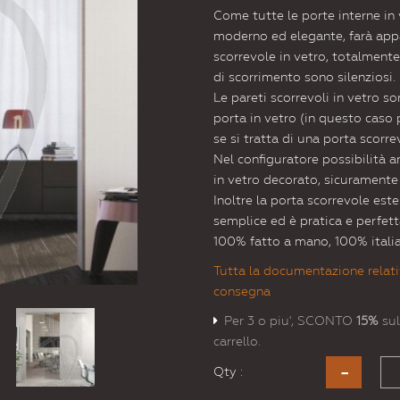
Come tutte le porte interne in 
moderno ed elegante, farà appa
scorrevole in vetro, totalmente
di scorrimento sono silenziosi.
Le pareti scorrevoli in vetro s
porta in vetro (in questo caso 
se si tratta di una porta scorr
Nel configuratore possibilità a
in vetro decorato, sicurament
Inoltre la porta scorrevole est
semplice ed è pratica e perfet
100% fatto a mano, 100% itali
Tutta la documentazione relati
consegna
Per 3 o piu', SCONTO
15%
sul
carrello.
Qty :