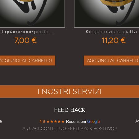
Kit guarnizione piatta ...
Kit guarnizione tonda .
11,20 €
7,00 €
AGGIUNGI AL CARRELLO
AGGIUNGI AL CARREL
I NOSTRI SERVIZI
FEED BACK
e
At
4,9
★★★★★
Recensioni
G
o
o
g
l
e
AIUTACI CON IL TUO FEED BACK POSITIVO!!