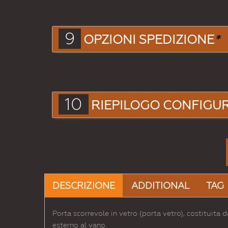
9
OPZIONI SPEDIZIONE
*
10
RIEPILOGO CONFIGU
DESCRIZIONE
ADDITIONAL
TAG
Porta scorrevole in vetro (porta vetro), costituita
esterno al vano.