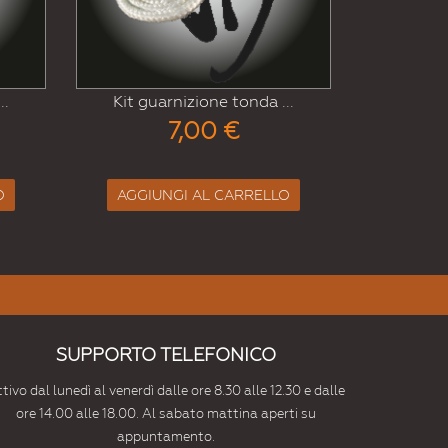
Pias
Kit guarnizione tonda ...
..
11,00 €
AGGIUNGI AL CARRELLO
LO
SUPPORTO TELEFONICO
tivo dal lunedì al venerdì dalle ore 8.30 alle 12.30 e dalle
ore 14.00 alle 18.00. Al sabato mattina aperti su
appuntamento.