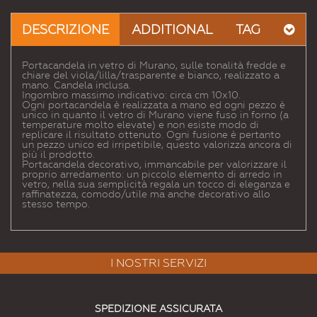
Email
a un
DESCRIZIONE
ADDITIONAL
TAG
Amico
Portacandela in vetro di Murano, sulle tonalità fredde e
chiare del viola/lilla/trasparente e bianco, realizzato a
mano. Candela inclusa.
Ingombro massimo indicativo: circa cm 10x10.
Ogni portacandela è realizzata a mano ed ogni pezzo è
unico in quanto il vetro di Murano viene fuso in forno (a
temperature molto elevate) e non esiste modo di
replicare il risultato ottenuto. Ogni fusione è pertanto
un pezzo unico ed irripetibile, questo valorizza ancora di
più il prodotto.
Portacandela decorativo, immancabile per valorizzare il
proprio arredamento: un piccolo elemento di arredo in
vetro, nella sua semplicità regala un tocco di eleganza e
raffinatezza, comodo/utile ma anche decorativo allo
stesso tempo.
I NOSTRI SERVIZI
SPEDIZIONE ASSICURATA