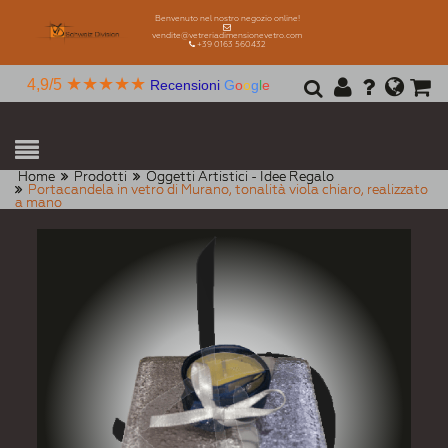
Benvenuto nel nostro negozio online!
vendite@vetreriadimensionevetro.com
+39 0163 560432
★★★★★
4,9/5
Recensioni
G
o
o
g
l
e
Home
Prodotti
Oggetti Artistici - Idee Regalo
Portacandela in vetro di Murano, tonalità viola chiaro, realizzato
a mano