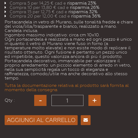
Compra 5 per
14,25 €
cad e
risparmia
23
%
Compra 10 per
13,80 €
cad e
risparmia
26
%
Compra 15 per
12,75 €
cad e
risparmia
32
%
Compra 20 per
12,00 €
cad e
risparmia
36
%
Portacandela in vetro di Murano, sulle tonalità fredde e chiare
del viola/lilla/trasparente e bianco, realizzato a mano.
Candela inclusa.
Ingombro massimo indicativo: circa cm 10x10.
Ogni portacandela è realizzata a mano ed ogni pezzo è unico
in quanto il vetro di Murano viene fuso in forno (a
temperature molto elevate) e non esiste modo di replicare il
risultato ottenuto. Ogni fusione è pertanto un pezzo unico
ed irripetibile, questo valorizza ancora di più il prodotto.
Portacandela decorativo, immancabile per valorizzare il
proprio arredamento: un piccolo elemento di arredo in vetro,
nella sua semplicità regala un tocco di eleganza e
raffinatezza, comodo/utile ma anche decorativo allo stesso
tempo.
Tutta la documentazione relativa al prodotto sarà fornita al
momento della consegna
Qty :
AGGIUNGI AL CARRELLO
Consiglia
per