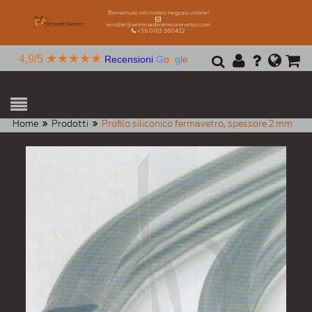
Benvenuto nel nostro negozio online!
vendite@vetreriadimensionevetro.com
+39 0163 560432
★★★★★
4,9/5
Recensioni
G
o
o
g
l
e
Home
Prodotti
Profilo siliconico fermavetro, spessore 2 mm