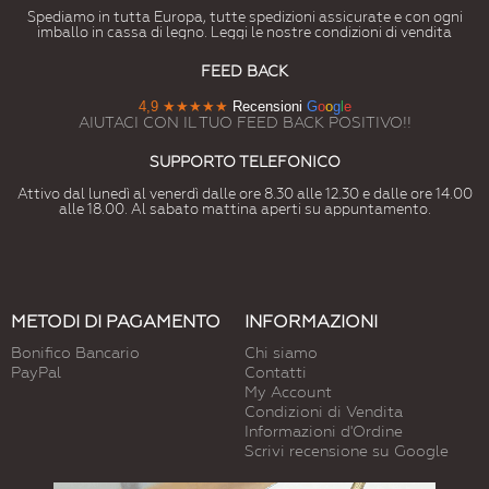
Spediamo in tutta Europa, tutte spedizioni assicurate e con ogni
imballo in cassa di legno. Leggi le nostre condizioni di vendita
FEED BACK
4,9
★★★★★
Recensioni
G
o
o
g
l
e
AIUTACI CON IL TUO FEED BACK POSITIVO!!
SUPPORTO TELEFONICO
Attivo dal lunedì al venerdì dalle ore 8.30 alle 12.30 e dalle ore 14.00
alle 18.00. Al sabato mattina aperti su appuntamento.
METODI DI PAGAMENTO
INFORMAZIONI
Bonifico Bancario
Chi siamo
PayPal
Contatti
My Account
Condizioni di Vendita
Informazioni d'Ordine
Scrivi recensione su Google