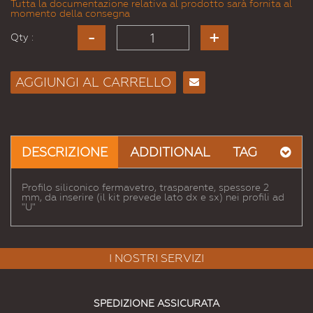
Tutta la documentazione relativa al prodotto sarà fornita al
momento della consegna
Qty :
AGGIUNGI AL CARRELLO
Consiglia
per
Email
a un
DESCRIZIONE
ADDITIONAL
TAG
Amico
Profilo siliconico fermavetro, trasparente, spessore 2
mm, da inserire (il kit prevede lato dx e sx) nei profili ad
"U"
I NOSTRI SERVIZI
SPEDIZIONE ASSICURATA