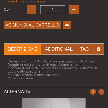
momento della consegna
Qty :
AGGIUNGI AL CARRELLO
Consiglia
per
Email
a un
DESCRIZIONE
ADDITIONAL
TAG
Amico
Dimensioni H 65/78 x P80 mm per spessori 8-21 mm
Reggimensola con vite di regolazione a scomparsa per
bloccare il vetro dello spessore desiderato. Distanza del
vetro dalla parete: 9 mm
Finitura: cromo, cromo satinato
Materiale: zama
ALTERNATIVI