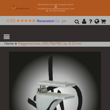
Benvenuto nel nostro negozio online!
vendite@vetreriadimensionevetro.com
+39 0163 560432
★★★★★
4,9/5
Recensioni
G
o
o
g
l
e
Home
Reggimensola, H65/78xP80, Sp. 8-21 mm