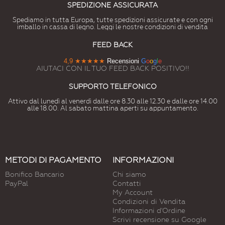
SPEDIZIONE ASSICURATA
Spediamo in tutta Europa, tutte spedizioni assicurate e con ogni
imballo in cassa di legno. Leggi le nostre condizioni di vendita
FEED BACK
4,9
★★★★★
Recensioni
G
o
o
g
l
e
AIUTACI CON IL TUO FEED BACK POSITIVO!!
SUPPORTO TELEFONICO
Attivo dal lunedì al venerdì dalle ore 8.30 alle 12.30 e dalle ore 14.00
alle 18.00. Al sabato mattina aperti su appuntamento.
METODI DI PAGAMENTO
INFORMAZIONI
Bonifico Bancario
Chi siamo
PayPal
Contatti
My Account
Condizioni di Vendita
Informazioni d'Ordine
Scrivi recensione su Google