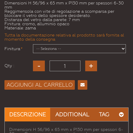
Dimensioni H 56/96 x 65 mm x P130 mm per spessori 6-30
mm
Reggimensola con vite di regolazione a scomparsa per
bloccare il vetro dello spessore desiderato.
Distanza del vetro dalla parete: 7 mm
Finitura: cromo, alluminio opaco
Materiale: zama
Tutta la documentazione relativa al prodotto sarà fornita al
momento della consegna
Finitura
*
Qty :
AGGIUNGI AL CARRELLO
Consiglia
per
Email
a un
DESCRIZIONE
ADDITIONAL
TAG
Amico
Dimensioni H 56/96 x 65 mm x P130 mm per spessori 6-