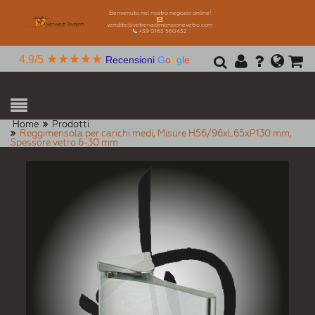
Benvenuto nel nostro negozio online!
vendite@vetreriadimensionevetro.com
+39 0163 560432
★★★★★
4,9/5
Recensioni
G
o
o
g
l
e
Home
Prodotti
Reggimensola per carichi medi, Misure H56/96xL65xP130 mm,
Spessore vetro 6-30 mm