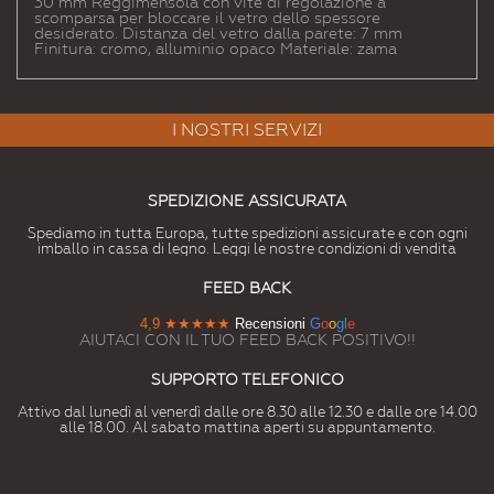
30 mm Reggimensola con vite di regolazione a
scomparsa per bloccare il vetro dello spessore
desiderato. Distanza del vetro dalla parete: 7 mm
Finitura: cromo, alluminio opaco Materiale: zama
I NOSTRI SERVIZI
SPEDIZIONE ASSICURATA
Spediamo in tutta Europa, tutte spedizioni assicurate e con ogni
imballo in cassa di legno. Leggi le nostre condizioni di vendita
FEED BACK
4,9
★★★★★
Recensioni
G
o
o
g
l
e
AIUTACI CON IL TUO FEED BACK POSITIVO!!
SUPPORTO TELEFONICO
Attivo dal lunedì al venerdì dalle ore 8.30 alle 12.30 e dalle ore 14.00
alle 18.00. Al sabato mattina aperti su appuntamento.