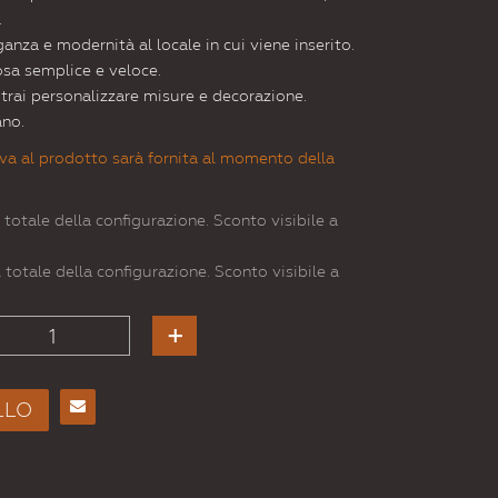
.
nza e modernità al locale in cui viene inserito.
osa semplice e veloce.
otrai personalizzare misure e decorazione.
ano.
va al prodotto sarà fornita al momento della
 totale della configurazione. Sconto visibile a
 totale della configurazione. Sconto visibile a
LLO
Consiglia
per
Email