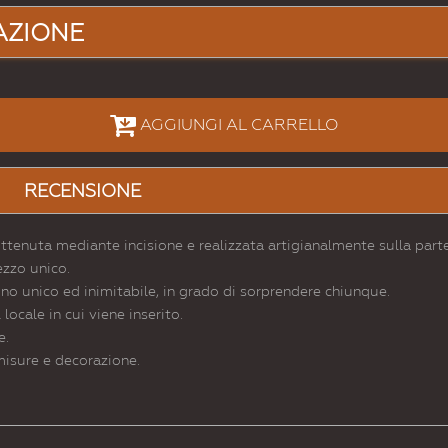
AZIONE
AGGIUNGI AL CARRELLO
RECENSIONE
ttenuta mediante incisione e realizzata artigianalmente sulla parte
ezzo unico.
ino unico ed inimitabile, in grado di sorprendere chiunque.
ocale in cui viene inserito.
e.
 misure e decorazione.