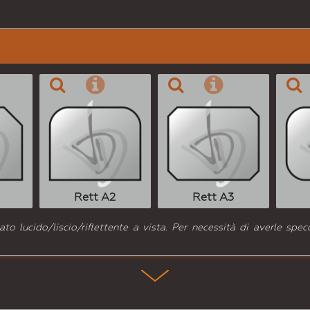
Rett A2
Rett A3
o lucido/liscio/riflettente a vista. Per necessità di averle specc