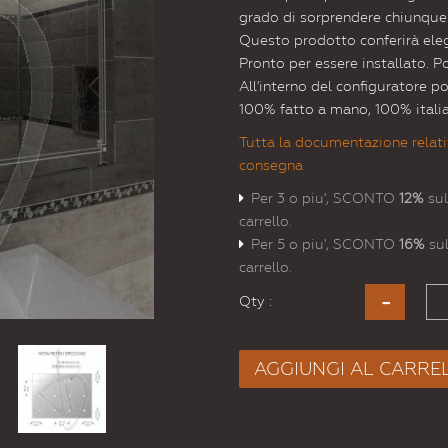
grado di sorprendere chiunque
Questo prodotto conferirà elega
Pronto per essere installato. P
All'interno del configuratore p
100% fatto a mano, 100% itali
Tutta la documentazione relati
consegna
Per 3 o piu', SCONTO
12%
sul
carrello.
Per 5 o piu', SCONTO
16%
sul
carrello.
Qty :
AGGIUNGI AL CARRE