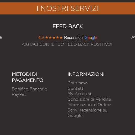
I NOSTRI SERVIZI
FEED BACK
e
At
4,9
★★★★★
Recensioni
G
o
o
g
l
e
AIUTACI CON IL TUO FEED BACK POSITIVO!!
METODI DI
INFORMAZIONI
PAGAMENTO
Chi siamo
Contatti
Bonifico Bancario
My Account
PayPal
Condizioni di Vendita
Informazioni d'Ordine
Scrivi recensione su
Google