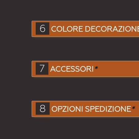
6
COLORE DECORAZION
7
ACCESSORI
*
8
OPZIONI SPEDIZIONE
*