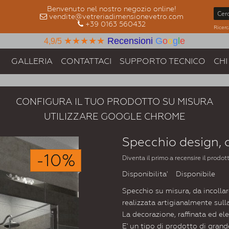
Benvenuto nel nostro negozio online!
vendite@vetreriadimensionevetro.com
+39 0163 560432
Ricerc
★★★★★
Recensioni
G
o
o
g
l
e
4,9/5
GALLERIA
CONTATTACI
SUPPORTO TECNICO
CHI
CONFIGURA IL TUO PRODOTTO SU MISURA
UTILIZZARE GOOGLE CHROME
Specchio design,
-10%
Diventa il primo a recensire il prodot
Disponibilita'
Disponibile
Specchio su misura, da incolla
realizzata artigianalmente sull
La decorazione, raffinata ed el
E' un tipo di prodotto di grand