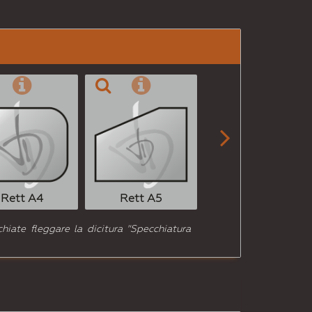
a un
Amico

Rett A6
Rett A4
Rett A5
hiate fleggare la dicitura "Specchiatura