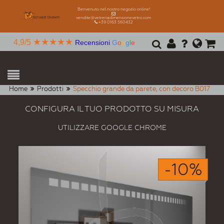
Benvenuto nel nostro negozio online!
vendite@vetreriadimensionevetro.com
+39 0163 560432
★★★★★
4,9/5
Recensioni
G
o
o
g
l
e
Home
Prodotti
Specchio grande da parete, con decoro B017
CONFIGURA IL TUO PRODOTTO SU MISURA
UTILIZZARE GOOGLE CHROME
-10%