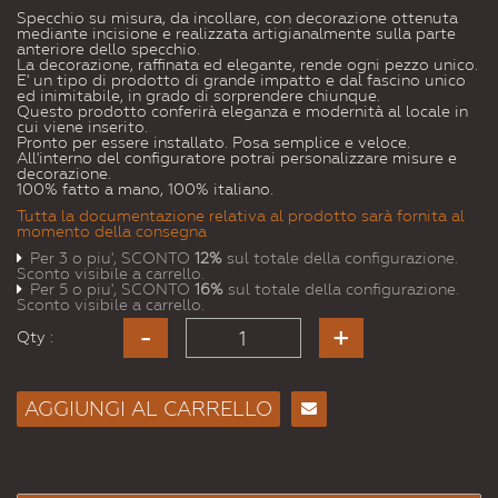
Specchio su misura, da incollare, con decorazione ottenuta
mediante incisione e realizzata artigianalmente sulla parte
anteriore dello specchio.
La decorazione, raffinata ed elegante, rende ogni pezzo unico.
E' un tipo di prodotto di grande impatto e dal fascino unico
ed inimitabile, in grado di sorprendere chiunque.
Questo prodotto conferirà eleganza e modernità al locale in
cui viene inserito.
Pronto per essere installato. Posa semplice e veloce.
All'interno del configuratore potrai personalizzare misure e
decorazione.
100% fatto a mano, 100% italiano.
Tutta la documentazione relativa al prodotto sarà fornita al
momento della consegna
Per 3 o piu', SCONTO
12%
sul totale della configurazione.
Sconto visibile a carrello.
Per 5 o piu', SCONTO
16%
sul totale della configurazione.
Sconto visibile a carrello.
Qty :
AGGIUNGI AL CARRELLO
Consiglia
per
Email