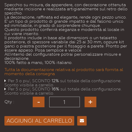
Specchio su misura, da appendere, con decorazione ottenuta
mediante incisione e realizzata artigianalmente sul retro dello
specchio.
La decorazione, raffinata ed elegante, rende ogni pezzo unico.
E' un tipo di prodotto di grande impatto e dal fascino unico
ed inimitabile, in grado di sorprendere chiunque.
Questo prodotto conferirà eleganza e modernità al locale in
cui viene inserito.
Il prodotto include in base alle dimensioni o un telaietto
posteriore, di spessore variabile dai 25 ai 30 mm, oppure kit
ganci o piastra posteriore per il fissaggio a parete. Pronto per
essere appeso. Posa semplice e veloce.
All'interno del configuratore potrai personalizzare misure e
decorazione.
100% fatto a mano, 100% italiano.
Tutta la documentazione relativa al prodotto sarà fornita al
momento della consegna
Per 3 o piu', SCONTO
12%
sul totale della configurazione.
Sconto visibile a carrello.
Per 5 o piu', SCONTO
16%
sul totale della configurazione.
Sconto visibile a carrello.
Qty :
AGGIUNGI AL CARRELLO
Consiglia