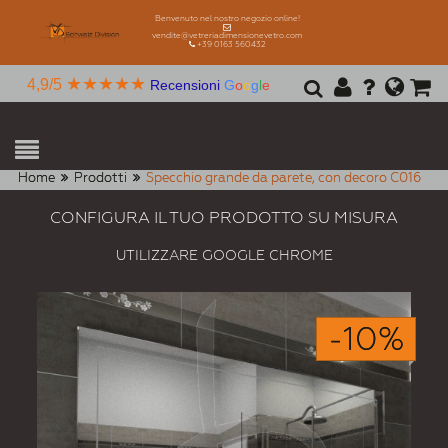
Benvenuto nel nostro negozio online!
vendite@vetreriadimensionevetro.com
+39 0163 560432
★★★★★
4,9/5
Recensioni
G
o
o
g
l
e
Home
Prodotti
Specchio grande da parete, con decoro C016
CONFIGURA IL TUO PRODOTTO SU MISURA
UTILIZZARE GOOGLE CHROME
-10%