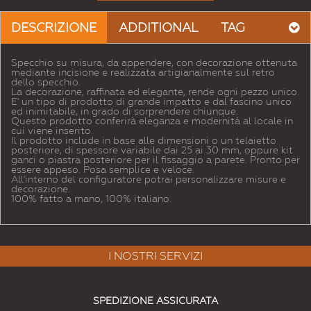
DESCRIZIONE
ADDITIONAL
TAG
Specchio su misura, da appendere, con decorazione ottenuta
mediante incisione e realizzata artigianalmente sul retro
dello specchio.
La decorazione, raffinata ed elegante, rende ogni pezzo unico.
E' un tipo di prodotto di grande impatto e dal fascino unico
ed inimitabile, in grado di sorprendere chiunque.
Questo prodotto conferirà eleganza e modernità al locale in
cui viene inserito.
Il prodotto include in base alle dimensioni o un telaietto
posteriore, di spessore variabile dai 25 ai 30 mm, oppure kit
ganci o piastra posteriore per il fissaggio a parete. Pronto per
essere appeso. Posa semplice e veloce.
All'interno del configuratore potrai personalizzare misure e
decorazione.
100% fatto a mano, 100% italiano.
I NOSTRI SERVIZI
SPEDIZIONE ASSICURATA