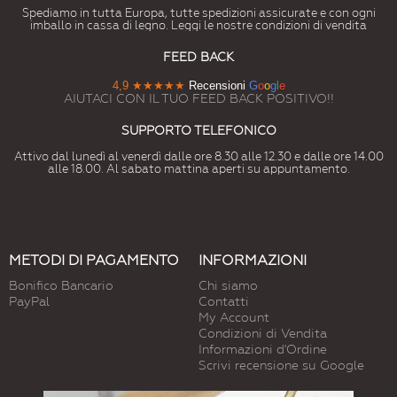
Spediamo in tutta Europa, tutte spedizioni assicurate e con ogni
imballo in cassa di legno. Leggi le nostre condizioni di vendita
FEED BACK
4,9
★★★★★
Recensioni
G
o
o
g
l
e
AIUTACI CON IL TUO FEED BACK POSITIVO!!
SUPPORTO TELEFONICO
Attivo dal lunedì al venerdì dalle ore 8.30 alle 12.30 e dalle ore 14.00
alle 18.00. Al sabato mattina aperti su appuntamento.
METODI DI PAGAMENTO
INFORMAZIONI
Bonifico Bancario
Chi siamo
PayPal
Contatti
My Account
Condizioni di Vendita
Informazioni d'Ordine
Scrivi recensione su Google