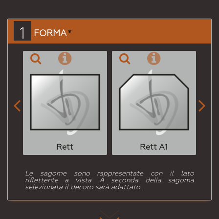
per
Email
a un
1
FORMA
*
Amico


Rett
Rett A1
Le sagome sono rappresentate con il lato
riflettente a vista. A seconda della sagoma
selezionata il decoro sarà adattato.