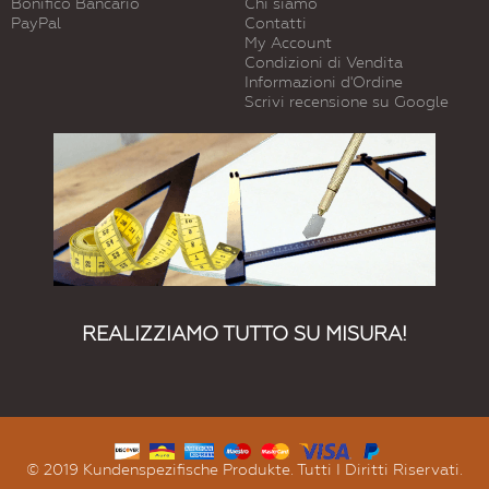
Bonifico Bancario
Chi siamo
PayPal
Contatti
My Account
Condizioni di Vendita
Informazioni d'Ordine
Scrivi recensione su Google
REALIZZIAMO TUTTO SU MISURA!
© 2019 Kundenspezifische Produkte. Tutti I Diritti Riservati.