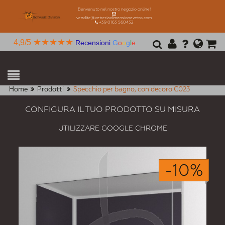
Benvenuto nel nostro negozio online!
vendite@vetreriadimensionevetro.com
+39 0163 560432
★★★★★
4,9/5
Recensioni
G
o
o
g
l
e
Home
Prodotti
Specchio per bagno, con decoro C023
CONFIGURA IL TUO PRODOTTO SU MISURA
UTILIZZARE GOOGLE CHROME
-10%