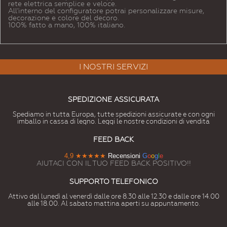
rete elettrica semplice e veloce.
All'interno del configuratore potrai personalizzare misure,
decorazione e colore del decoro.
100% fatto a mano, 100% italiano.
I NOSTRI SERVIZI
SPEDIZIONE ASSICURATA
Spediamo in tutta Europa, tutte spedizioni assicurate e con ogni
imballo in cassa di legno. Leggi le nostre condizioni di vendita
FEED BACK
4,9
★★★★★
Recensioni
G
o
o
g
l
e
AIUTACI CON IL TUO FEED BACK POSITIVO!!
SUPPORTO TELEFONICO
Attivo dal lunedì al venerdì dalle ore 8.30 alle 12.30 e dalle ore 14.00
alle 18.00. Al sabato mattina aperti su appuntamento.