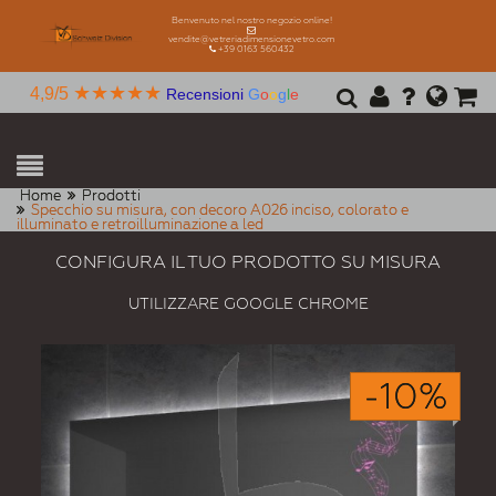
Benvenuto nel nostro negozio online!
vendite@vetreriadimensionevetro.com
+39 0163 560432
★★★★★
4,9/5
Recensioni
G
o
o
g
l
e
Home
Prodotti
Specchio su misura, con decoro A026 inciso, colorato e
illuminato e retroilluminazione a led
CONFIGURA IL TUO PRODOTTO SU MISURA
UTILIZZARE GOOGLE CHROME
-10%