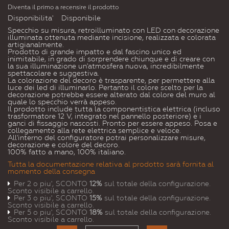
Diventa il primo a recensire il prodotto
Disponibilita'
Disponibile
Specchio su misura, retroilluminato con LED con decorazione
illuminata ottenuta mediante incisione, realizzata e colorata
artigianalmente.
Prodotto di grande impatto e dal fascino unico ed
inimitabile, in grado di sorprendere chiunque e di creare con
la sua illuminazione un'atmosfera nuova, incredibilmente
spettacolare e suggestiva.
La colorazione del decoro è trasparente, per permettere alla
luce dei led di illuminarlo. Pertanto il colore scelto per la
decorazione potrebbe essere alterato dal colore del muro al
quale lo specchio verrà appeso.
Il prodotto include tutta la componentistica elettrica (incluso
trasformatore 12 V, integrato nel pannello posteriore) e i
ganci di fissaggio nascosti. Pronto per essere appeso. Posa e
collegamento alla rete elettrica semplice e veloce.
All'interno del configuratore potrai personalizzare misure,
decorazione e colore del decoro.
100% fatto a mano, 100% italiano.
Tutta la documentazione relativa al prodotto sarà fornita al
momento della consegna
Per 2 o piu', SCONTO
12%
sul totale della configurazione.
Sconto visibile a carrello.
Per 3 o piu', SCONTO
15%
sul totale della configurazione.
Sconto visibile a carrello.
Per 5 o piu', SCONTO
18%
sul totale della configurazione.
Sconto visibile a carrello.