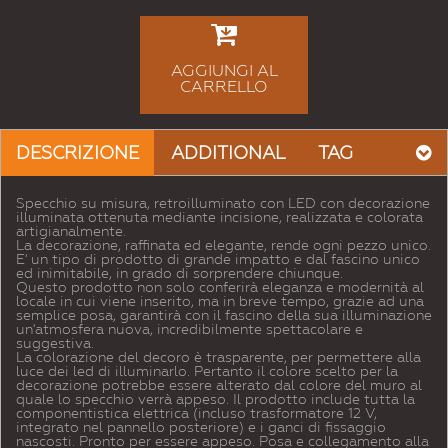
AGGIUNGI AL
CARRELLO
DESCRIZIONE
ADDITIONAL
TAG
Specchio su misura, retroilluminato con LED con decorazione
illuminata ottenuta mediante incisione, realizzata e colorata
artigianalmente.
La decorazione, raffinata ed elegante, rende ogni pezzo unico.
E' un tipo di prodotto di grande impatto e dal fascino unico
ed inimitabile, in grado di sorprendere chiunque.
Questo prodotto non solo conferirà eleganza e modernità al
locale in cui viene inserito, ma in breve tempo, grazie ad una
semplice posa, garantirà con il fascino della sua illuminazione
un'atmosfera nuova, incredibilmente spettacolare e
suggestiva.
La colorazione del decoro è trasparente, per permettere alla
luce dei led di illuminarlo. Pertanto il colore scelto per la
decorazione potrebbe essere alterato dal colore del muro al
quale lo specchio verrà appeso. Il prodotto include tutta la
componentistica elettrica (incluso trasformatore 12 V,
integrato nel pannello posteriore) e i ganci di fissaggio
nascosti. Pronto per essere appeso. Posa e collegamento alla