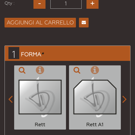
Qty :
AGGIUNGI AL CARRELLO
Consiglia
per
Email
a un
1
FORMA
*
Amico


Rett
Rett A1