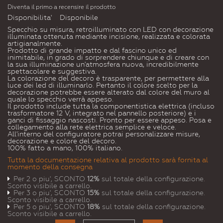
Diventa il primo a recensire il prodotto
Disponibilita'
Disponibile
Specchio su misura, retroilluminato con LED con decorazione
illuminata ottenuta mediante incisione, realizzata e colorata
artigianalmente.
Prodotto di grande impatto e dal fascino unico ed
inimitabile, in grado di sorprendere chiunque e di creare con
la sua illuminazione un'atmosfera nuova, incredibilmente
spettacolare e suggestiva.
La colorazione del decoro è trasparente, per permettere alla
luce dei led di illuminarlo. Pertanto il colore scelto per la
decorazione potrebbe essere alterato dal colore del muro al
quale lo specchio verrà appeso.
Il prodotto include tutta la componentistica elettrica (incluso
trasformatore 12 V, integrato nel pannello posteriore) e i
ganci di fissaggio nascosti. Pronto per essere appeso. Posa e
collegamento alla rete elettrica semplice e veloce.
All'interno del configuratore potrai personalizzare misure,
decorazione e colore del decoro.
100% fatto a mano, 100% italiano.
Tutta la documentazione relativa al prodotto sarà fornita al
momento della consegna
Per 2 o piu', SCONTO
12%
sul totale della configurazione.
Sconto visibile a carrello.
Per 3 o piu', SCONTO
15%
sul totale della configurazione.
Sconto visibile a carrello.
Per 5 o piu', SCONTO
18%
sul totale della configurazione.
Sconto visibile a carrello.