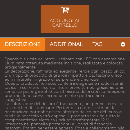
AGGIUNGI AL
CARRELLO
DESCRIZIONE
ADDITIONAL
TAG
Specchio su misura, retroilluminato con LED con decorazione
illuminata ottenuta mediante incisione, realizzata e colorata
artigianalmente.
La decorazione, raffinata ed elegante, rende ogni pezzo unico.
E' un tipo di prodotto di grande impatto e dal fascino unico
ed inimitabile, in grado di sorprendere chiunque.
Questo prodotto non solo conferirà eleganza e modernità al
locale in cui viene inserito, ma in breve tempo, grazie ad una
semplice posa, garantirà con il fascino della sua illuminazione
un'atmosfera nuova, incredibilmente spettacolare e
suggestiva.
La colorazione del decoro è trasparente, per permettere alla
luce dei led di illuminarlo. Pertanto il colore scelto per la
decorazione potrebbe essere alterato dal colore del muro al
quale lo specchio verrà appeso. Il prodotto include tutta la
componentistica elettrica (incluso trasformatore 12 V,
integrato nel pannello posteriore) e i ganci di fissaggio
nascosti. Pronto per essere appeso. Posa e collegamento alla