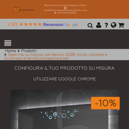
Benvenuto nel nostro negozio online!
vendite@vetreriadimensionevetro.com
+39 0163 560432
★★★★★
4,9/5
Recensioni
G
o
o
g
l
e
Home
Prodotti
Specchio su misura, con decoro A028, inciso, colorato e
illuminato e retroilluminazione a led
CONFIGURA IL TUO PRODOTTO SU MISURA
UTILIZZARE GOOGLE CHROME
-10%