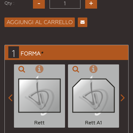
Qty :
AGGIUNGI AL CARRELLO
Consiglia
per
Email
a un
1
FORMA
*
Amico


Rett
Rett A1