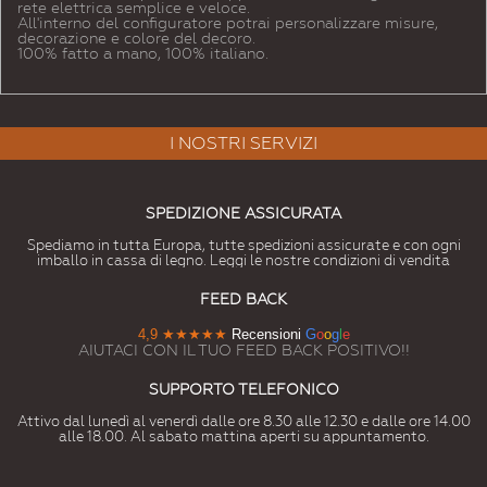
rete elettrica semplice e veloce.
All'interno del configuratore potrai personalizzare misure,
decorazione e colore del decoro.
100% fatto a mano, 100% italiano.
I NOSTRI SERVIZI
SPEDIZIONE ASSICURATA
Spediamo in tutta Europa, tutte spedizioni assicurate e con ogni
imballo in cassa di legno. Leggi le nostre condizioni di vendita
FEED BACK
4,9
★★★★★
Recensioni
G
o
o
g
l
e
AIUTACI CON IL TUO FEED BACK POSITIVO!!
SUPPORTO TELEFONICO
Attivo dal lunedì al venerdì dalle ore 8.30 alle 12.30 e dalle ore 14.00
alle 18.00. Al sabato mattina aperti su appuntamento.