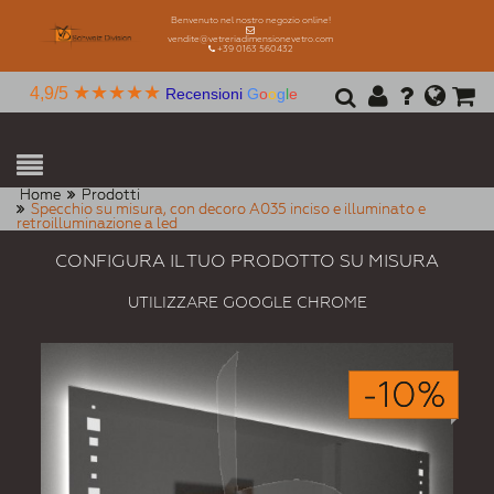
Benvenuto nel nostro negozio online!
vendite@vetreriadimensionevetro.com
+39 0163 560432
★★★★★
4,9/5
Recensioni
G
o
o
g
l
e
Home
Prodotti
Specchio su misura, con decoro A035 inciso e illuminato e
retroilluminazione a led
CONFIGURA IL TUO PRODOTTO SU MISURA
UTILIZZARE GOOGLE CHROME
-10%