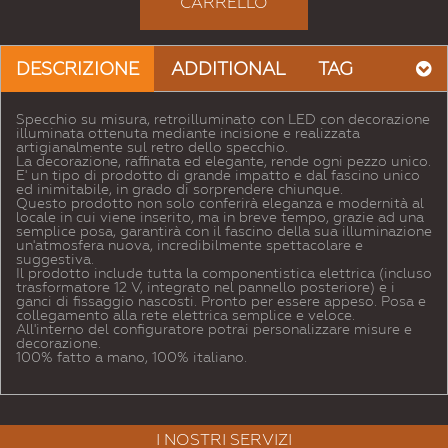
CARRELLO
DESCRIZIONE
ADDITIONAL
TAG
Specchio su misura, retroilluminato con LED con decorazione
illuminata ottenuta mediante incisione e realizzata
artigianalmente sul retro dello specchio.
La decorazione, raffinata ed elegante, rende ogni pezzo unico.
E' un tipo di prodotto di grande impatto e dal fascino unico
ed inimitabile, in grado di sorprendere chiunque.
Questo prodotto non solo conferirà eleganza e modernità al
locale in cui viene inserito, ma in breve tempo, grazie ad una
semplice posa, garantirà con il fascino della sua illuminazione
un'atmosfera nuova, incredibilmente spettacolare e
suggestiva.
Il prodotto include tutta la componentistica elettrica (incluso
trasformatore 12 V, integrato nel pannello posteriore) e i
ganci di fissaggio nascosti. Pronto per essere appeso. Posa e
collegamento alla rete elettrica semplice e veloce.
All'interno del configuratore potrai personalizzare misure e
decorazione.
100% fatto a mano, 100% italiano.
I NOSTRI SERVIZI