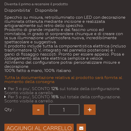
Diventa il primo a recensire il prodotto
Disponibilita'
Disponibile
Specchio su misura, retroilluminato con LED con decorazione
illuminata ottenuta mediante incisione e realizzata
artigianalmente sul retro dello specchio.
Prodotto di grande impatto e dal fascino unico ed
inimitabile, in grado di sorprendere chiunque e di creare con
la sua illuminazione un'atmosfera nuova, incredibilmente
spettacolare e suggestiva.
Il prodotto include tutta la componentistica elettrica (incluso
trasformatore 12 V, integrato nel pannello posteriore) e i
ganci di fissaggio nascosti. Pronto per essere appeso. Posa e
collegamento alla rete elettrica semplice e veloce.
All'interno del configuratore potrai personalizzare misure e
decorazione.
100% fatto a mano, 100% italiano.
Tutta la documentazione relativa al prodotto sarà fornita al
momento della consegna
Per 3 o piu', SCONTO
12%
sul totale della configurazione.
Sconto visibile a carrello.
Per 5 o piu', SCONTO
16%
sul totale della configurazione.
Sconto visibile a carrello.
Qty :
AGGIUNGI AL CARRELLO