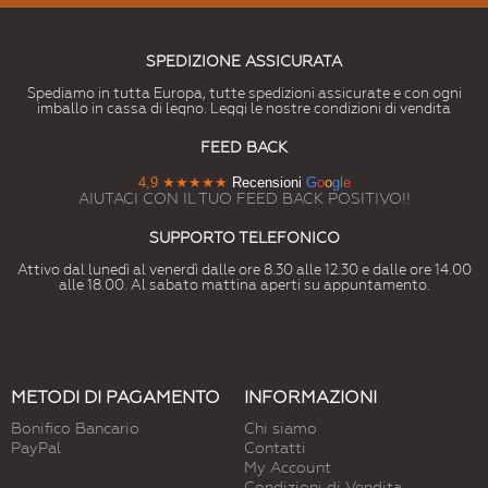
SPEDIZIONE ASSICURATA
Spediamo in tutta Europa, tutte spedizioni assicurate e con ogni
imballo in cassa di legno. Leggi le nostre condizioni di vendita
FEED BACK
4,9
★★★★★
Recensioni
G
o
o
g
l
e
AIUTACI CON IL TUO FEED BACK POSITIVO!!
SUPPORTO TELEFONICO
Attivo dal lunedì al venerdì dalle ore 8.30 alle 12.30 e dalle ore 14.00
alle 18.00. Al sabato mattina aperti su appuntamento.
METODI DI PAGAMENTO
INFORMAZIONI
Bonifico Bancario
Chi siamo
PayPal
Contatti
My Account
Condizioni di Vendita