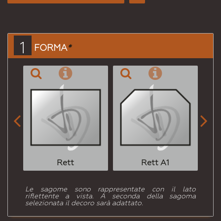
Consiglia
per
Email
a un
1
FORMA
*
Amico


Rett
Rett A1
Le sagome sono rappresentate con il lato
riflettente a vista. A seconda della sagoma
selezionata il decoro sarà adattato.