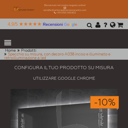
Benvenuto nel nostro negozio online!
vendite@vetreriadimensionevetro.com
+39 0163 560432
★★★★★
4,9/5
Recensioni
G
o
o
g
l
e
Home
Prodotti
Specchio su misura, con decoro A038 inciso e illuminato e
retroilluminazione a led
CONFIGURA IL TUO PRODOTTO SU MISURA
UTILIZZARE GOOGLE CHROME
-10%