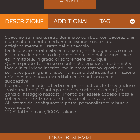
CARRELLO
DESCRIZIONE
ADDITIONAL
TAG
Specchio su misura, retroilluminato con LED con decorazione
illuminata ottenuta mediante incisione e realizzata
artigianalmente sul retro dello specchio.
La decorazione, raffinata ed elegante, rende ogni pezzo unico.
E' un tipo di prodotto di grande impatto e dal fascino unico
ed inimitabile, in grado di sorprendere chiunque.
Questo prodotto non solo conferirà eleganza e modernità al
locale in cui viene inserito, ma in breve tempo, grazie ad una
semplice posa, garantirà con il fascino della sua illuminazione
un'atmosfera nuova, incredibilmente spettacolare e
suggestiva.
Il prodotto include tutta la componentistica elettrica (incluso
trasformatore 12 V, integrato nel pannello posteriore) e i
ganci di fissaggio nascosti. Pronto per essere appeso. Posa e
collegamento alla rete elettrica semplice e veloce.
All'interno del configuratore potrai personalizzare misure e
decorazione.
100% fatto a mano, 100% italiano.
I NOSTRI SERVIZI