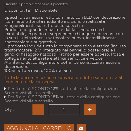
Diventa il primo a recensire il prodotto
Disponibilita'
Disponibile
Specchio su misura, retroilluminato con LED con decorazione
illuminata ottenuta mediante incisione e realizzata
artigianalmente sul retro dello specchio.
Prodotto di grande impatto e dal fascino unico ed
inimitabile, in grado di sorprendere chiunque e di creare con
la sua illuminazione un'atmosfera nuova, incredibilmente
spettacolare e suggestiva.
Il prodotto include tutta la componentistica elettrica (incluso
trasformatore 12 V, integrato nel pannello posteriore) e i
ganci di fissaggio nascosti. Pronto per essere appeso. Posa e
collegamento alla rete elettrica semplice e veloce.
All'interno del configuratore potrai personalizzare misure e
decorazione.
100% fatto a mano, 100% italiano.
Tutta la documentazione relativa al prodotto sarà fornita al
momento della consegna
Per 3 o piu', SCONTO
12%
sul totale della configurazione.
Sconto visibile a carrello.
Per 5 o piu', SCONTO
16%
sul totale della configurazione.
Sconto visibile a carrello.
Qty :
AGGIUNGI AL CARRELLO