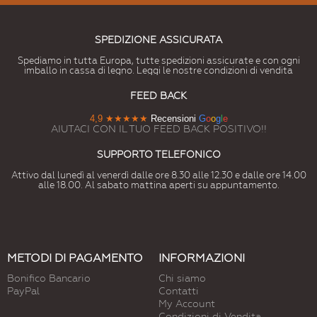
SPEDIZIONE ASSICURATA
Spediamo in tutta Europa, tutte spedizioni assicurate e con ogni
imballo in cassa di legno. Leggi le nostre condizioni di vendita
FEED BACK
4,9
★★★★★
Recensioni
G
o
o
g
l
e
AIUTACI CON IL TUO FEED BACK POSITIVO!!
SUPPORTO TELEFONICO
Attivo dal lunedì al venerdì dalle ore 8.30 alle 12.30 e dalle ore 14.00
alle 18.00. Al sabato mattina aperti su appuntamento.
METODI DI PAGAMENTO
INFORMAZIONI
Bonifico Bancario
Chi siamo
PayPal
Contatti
My Account
Condizioni di Vendita