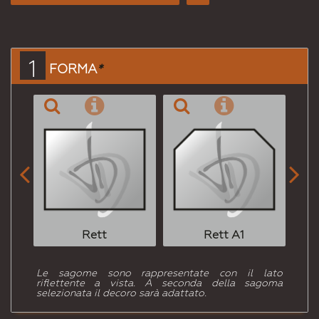
Consiglia
per
Email
a un
1
FORMA
*
Amico


Rett
Rett A1
Le sagome sono rappresentate con il lato
riflettente a vista. A seconda della sagoma
selezionata il decoro sarà adattato.