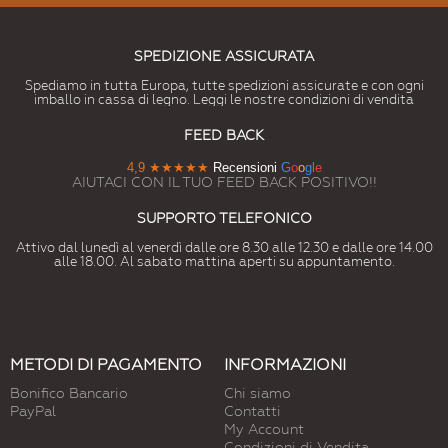
SPEDIZIONE ASSICURATA
Spediamo in tutta Europa, tutte spedizioni assicurate e con ogni
imballo in cassa di legno. Leggi le nostre condizioni di vendita
FEED BACK
4,9
★★★★★
Recensioni
G
o
o
g
l
e
AIUTACI CON IL TUO FEED BACK POSITIVO!!
SUPPORTO TELEFONICO
Attivo dal lunedì al venerdì dalle ore 8.30 alle 12.30 e dalle ore 14.00
alle 18.00. Al sabato mattina aperti su appuntamento.
METODI DI PAGAMENTO
INFORMAZIONI
Bonifico Bancario
Chi siamo
PayPal
Contatti
My Account
Condizioni di Vendita