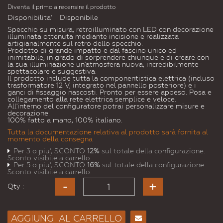
Diventa il primo a recensire il prodotto
Disponibilita'
Disponibile
Specchio su misura, retroilluminato con LED con decorazione
illuminata ottenuta mediante incisione e realizzata
artigianalmente sul retro dello specchio.
Prodotto di grande impatto e dal fascino unico ed
inimitabile, in grado di sorprendere chiunque e di creare con
la sua illuminazione un'atmosfera nuova, incredibilmente
spettacolare e suggestiva.
Il prodotto include tutta la componentistica elettrica (incluso
trasformatore 12 V, integrato nel pannello posteriore) e i
ganci di fissaggio nascosti. Pronto per essere appeso. Posa e
collegamento alla rete elettrica semplice e veloce.
All'interno del configuratore potrai personalizzare misure e
decorazione.
100% fatto a mano, 100% italiano.
Tutta la documentazione relativa al prodotto sarà fornita al
momento della consegna
Per 3 o piu', SCONTO
12%
sul totale della configurazione.
Sconto visibile a carrello.
Per 5 o piu', SCONTO
16%
sul totale della configurazione.
Sconto visibile a carrello.
Qty :
AGGIUNGI AL CARRELLO