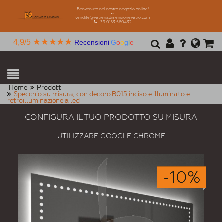
Benvenuto nel nostro negozio online!
vendite@vetreriadimensionevetro.com
+39 0163 560432
★★★★★
4,9/5
Recensioni
G
o
o
g
l
e
Home
Prodotti
Specchio su misura, con decoro B015 inciso e illuminato e
retroilluminazione a led
CONFIGURA IL TUO PRODOTTO SU MISURA
UTILIZZARE GOOGLE CHROME
-10%