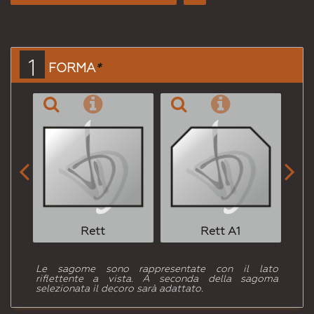
Consiglia
per
Email
a un
1
FORMA
*
Amico


Rett
Rett A1
Le sagome sono rappresentate con il lato
riflettente a vista. A seconda della sagoma
selezionata il decoro sarà adattato.