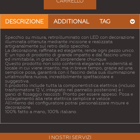
CARRELLO
DESCRIZIONE
ADDITIONAL
TAG
Specchio su misura, retroilluminato con LED con decorazione
illuminata ottenuta mediante incisione e realizzata
artigianalmente sul retro dello specchio.
La decorazione, raffinata ed elegante, rende ogni pezzo unico.
E' un tipo di prodotto di grande impatto e dal fascino unico
ed inimitabile, in grado di sorprendere chiunque.
Questo prodotto non solo conferirà eleganza e modernità al
locale in cui viene inserito, ma in breve tempo, grazie ad una
semplice posa, garantirà con il fascino della sua illuminazione
un'atmosfera nuova, incredibilmente spettacolare e
suggestiva.
Il prodotto include tutta la componentistica elettrica (incluso
trasformatore 12 V, integrato nel pannello posteriore) e i
ganci di fissaggio nascosti. Pronto per essere appeso. Posa e
collegamento alla rete elettrica semplice e veloce.
All'interno del configuratore potrai personalizzare misure e
decorazione.
100% fatto a mano, 100% italiano.
I NOSTRI SERVIZI