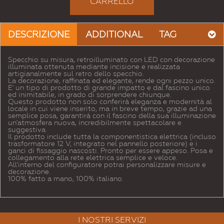
CARRELLO
DESCRIZIONE
ADDITIONAL
TAG
Specchio su misura, retroilluminato con LED con decorazione
illuminata ottenuta mediante incisione e realizzata
artigianalmente sul retro dello specchio.
La decorazione, raffinata ed elegante, rende ogni pezzo unico.
E' un tipo di prodotto di grande impatto e dal fascino unico
ed inimitabile, in grado di sorprendere chiunque.
Questo prodotto non solo conferirà eleganza e modernità al
locale in cui viene inserito, ma in breve tempo, grazie ad una
semplice posa, garantirà con il fascino della sua illuminazione
un'atmosfera nuova, incredibilmente spettacolare e
suggestiva.
Il prodotto include tutta la componentistica elettrica (incluso
trasformatore 12 V, integrato nel pannello posteriore) e i
ganci di fissaggio nascosti. Pronto per essere appeso. Posa e
collegamento alla rete elettrica semplice e veloce.
All'interno del configuratore potrai personalizzare misure e
decorazione.
100% fatto a mano, 100% italiano.
I NOSTRI SERVIZI