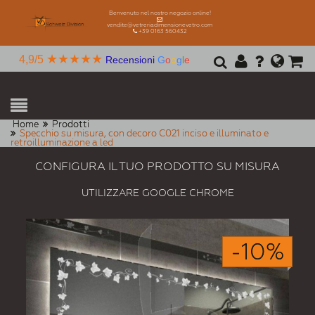
Benvenuto nel nostro negozio online!
vendite@vetreriadimensionevetro.com
+39 0163 560432
★★★★★
4,9/5
Recensioni
G
o
o
g
l
e
Home
Prodotti
Specchio su misura, con decoro C021 inciso e illuminato e
retroilluminazione a led
CONFIGURA IL TUO PRODOTTO SU MISURA
UTILIZZARE GOOGLE CHROME
-10%