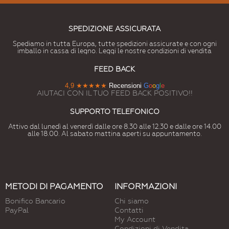
SPEDIZIONE ASSICURATA
Spediamo in tutta Europa, tutte spedizioni assicurate e con ogni
imballo in cassa di legno. Leggi le nostre condizioni di vendita
FEED BACK
4,9
★★★★★
Recensioni
G
o
o
g
l
e
AIUTACI CON IL TUO FEED BACK POSITIVO!!
SUPPORTO TELEFONICO
Attivo dal lunedì al venerdì dalle ore 8.30 alle 12.30 e dalle ore 14.00
alle 18.00. Al sabato mattina aperti su appuntamento.
METODI DI PAGAMENTO
INFORMAZIONI
Bonifico Bancario
Chi siamo
PayPal
Contatti
My Account
Condizioni di Vendita