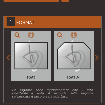
Consiglia
per
Email
a un
1
FORMA
*
Amico


Rett
Rett A1
Le sagome sono rappresentate con il lato
riflettente a vista. A seconda della sagoma
selezionata il decoro sarà adattato.