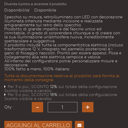
Diventa il primo a recensire il prodotto
Disponibilita'
Disponibile
Specchio su misura, retroilluminato con LED con decorazione
illuminata ottenuta mediante incisione e realizzata
artigianalmente sul retro dello specchio.
Prodotto di grande impatto e dal fascino unico ed
inimitabile, in grado di sorprendere chiunque e di creare con
la sua illuminazione un'atmosfera nuova, incredibilmente
spettacolare e suggestiva.
Il prodotto include tutta la componentistica elettrica (incluso
trasformatore 12 V, integrato nel pannello posteriore) e i
ganci di fissaggio nascosti. Pronto per essere appeso. Posa e
collegamento alla rete elettrica semplice e veloce.
All'interno del configuratore potrai personalizzare misure e
decorazione.
100% fatto a mano, 100% italiano.
Tutta la documentazione relativa al prodotto sarà fornita al
momento della consegna
Per 3 o piu', SCONTO
12%
sul totale della configurazione.
Sconto visibile a carrello.
Per 5 o piu', SCONTO
16%
sul totale della configurazione.
Sconto visibile a carrello.
Qty :
AGGIUNGI AL CARRELLO