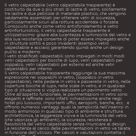
Il vetro calpestabile (vetro calpestabile trasparente) è
costituito da due o più strati di lastre di vetro, solitamente
tre lastre e due pellicole di materiale plastico, che vengono
saldamente assemblati per ottenere vetri di sicurezza,
particolarmente sicuri alla rottura accidentale o forzata.
Conosciuto anche come vetro antisfondamento e vetro
antinfortunistico, il vetro calpestabile trasparente è
utilizzatissimo: grazie alla lucentezza e luminosità del vetro e
alla sua resistenza consente di poter essere impiegato anche
in strutture sottili e poco invadenti (esempio vetro
calpestabile e acciaio) garantendo quindi anche un design
pulito e moderno.
I vetri stratificati calpestabili sono impiegati in molti modi:
vetri calpestabili per bocche di lupo, vetri calpestabili per
soppalco, vetri calpestabili per esterno ed anche vetri
calpestabili per interno.
Il vetro calpestabile trasparente raggiunge la sua massima
espressione nei soppalchi in vetro, (soppalco in vetro
calpestabile), nelle pedane in vetro e passerelle in vetro, nelle
coperture bocche di lupo, nelle scale in vetro, e in qualsiasi
tipo di situazione si voglia realizzare un pavimento vetro.
Oltre all’aspetto funzionale, le pavimentazioni in vetro sono
eleganti e raffinate: sono infatti richiestissime anche negli
hotel più lussuosi, importanti uffici, aeroporti, banche, ecc… e
offrono numerosi vantaggi quali la semplicità nell’inserirsi in
modo armonioso in qualsiasi tipo di ambiente e struttura
architettonica, la leggerezza visiva e la luminosità del vetro
(che valorizza gli ambienti), la sicurezza, resistenza e
flessibilità del vetro calpestabile senza rinunciare al design.
La resistenza al carico delle pavimentazioni in vetro va tarata
in funzione dell’utilizzo. Per calcoli e valutazioni contatta il