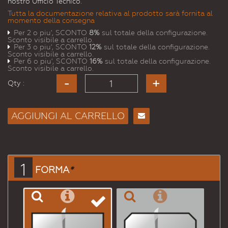
nostro Ufficio Tecnico.
Tutta la documentazione relativa al prodotto sarà fornita al
momento della consegna
Per 2 o piu', SCONTO
8%
sul totale della configurazione.
Sconto visibile a carrello.
Per 3 o piu', SCONTO
12%
sul totale della configurazione.
Sconto visibile a carrello.
Per 6 o piu', SCONTO
16%
sul totale della configurazione.
Sconto visibile a carrello.
Qty :
AGGIUNGI AL CARRELLO
Consiglia
per
Email
a un
1
FORMA
*
Amico