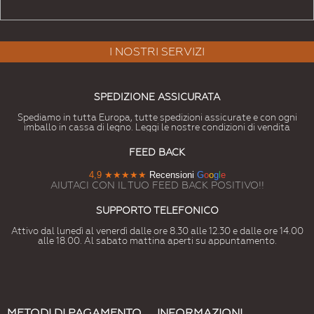
I NOSTRI SERVIZI
SPEDIZIONE ASSICURATA
Spediamo in tutta Europa, tutte spedizioni assicurate e con ogni
imballo in cassa di legno. Leggi le nostre condizioni di vendita
FEED BACK
4,9
★★★★★
Recensioni
G
o
o
g
l
e
AIUTACI CON IL TUO FEED BACK POSITIVO!!
SUPPORTO TELEFONICO
Attivo dal lunedì al venerdì dalle ore 8.30 alle 12.30 e dalle ore 14.00
alle 18.00. Al sabato mattina aperti su appuntamento.
METODI DI PAGAMENTO
INFORMAZIONI