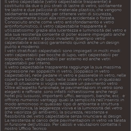
Il vetro calpestabile (vetro calpestabile trasparente) è
costituito da due o più strati di lastre di vetro, solitamente
tre lastre e due pellicole di materiale plastico, che vengono
saldamente assemblati per ottenere vetri di sicurezza,
particolarmente sicuri alla rottura accidentale o forzata.
Conosciuto anche come vetro antisfondamento e vetro
antinfortunistico, il vetro calpestabile trasparente è
utilizzatissimo: grazie alla lucentezza e luminosità del vetro e
alla sua resistenza consente di poter essere impiegato anche
in strutture sottili e poco invadenti (esempio vetro
calpestabile e acciaio) garantendo quindi anche un design
pulito e moderno.
I vetri stratificati calpestabili sono impiegati in molti modi:
vetri calpestabili per bocche di lupo, vetri calpestabili per
soppalco, vetri calpestabili per esterno ed anche vetri
calpestabili per interno.
Il vetro calpestabile trasparente raggiunge la sua massima
espressione nei soppalchi in vetro, (soppalco in vetro
calpestabile), nelle pedane in vetro e passerelle in vetro, nelle
coperture bocche di lupo, nelle scale in vetro, e in qualsiasi
tipo di situazione si voglia realizzare un pavimento vetro.
Oltre all’aspetto funzionale, le pavimentazioni in vetro sono
eleganti e raffinate: sono infatti richiestissime anche negli
hotel più lussuosi, importanti uffici, aeroporti, banche, ecc… e
offrono numerosi vantaggi quali la semplicità nell’inserirsi in
modo armonioso in qualsiasi tipo di ambiente e struttura
architettonica, la leggerezza visiva e la luminosità del vetro
(che valorizza gli ambienti), la sicurezza, resistenza e
flessibilità del vetro calpestabile senza rinunciare al design.
La resistenza al carico delle pavimentazioni in vetro va tarata
in funzione dell’utilizzo. Per calcoli e valutazioni contatta il
nostro Ufficio Tecnico.