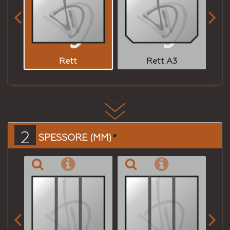


Rett
Rett A3
2
SPESSORE (MM)
*

