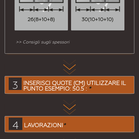
26(8+10+8)
30(10+10+10)
38
>> Consigli sugli spessori
3
INSERISCI QUOTE (CM) UTILIZZARE IL
PUNTO ESEMPIO: 50.5 :
*
4
LAVORAZIONI
*