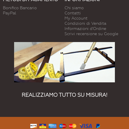
Bonifico Bancario
Chi siamo
PayPal
Contatti
My Account
Condizioni di Vendita
Informazioni d'Ordine
Scrivi recensione su Google
REALIZZIAMO TUTTO SU MISURA!