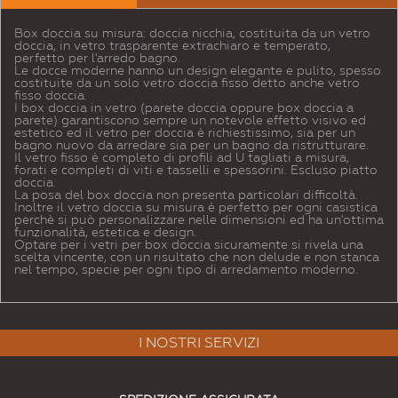
Box doccia su misura: doccia nicchia, costituita da un vetro
doccia, in vetro trasparente extrachiaro e temperato,
perfetto per l'arredo bagno.
Le docce moderne hanno un design elegante e pulito, spesso
costituite da un solo vetro doccia fisso detto anche vetro
fisso doccia.
I box doccia in vetro (parete doccia oppure box doccia a
parete) garantiscono sempre un notevole effetto visivo ed
estetico ed il vetro per doccia è richiestissimo, sia per un
bagno nuovo da arredare sia per un bagno da ristrutturare.
Il vetro fisso è completo di profili ad U tagliati a misura,
forati e completi di viti e tasselli e spessorini. Escluso piatto
doccia.
La posa del box doccia non presenta particolari difficoltà.
Inoltre il vetro doccia su misura è perfetto per ogni casistica
perchè si può personalizzare nelle dimensioni ed ha un'ottima
funzionalità, estetica e design.
Optare per i vetri per box doccia sicuramente si rivela una
scelta vincente, con un risultato che non delude e non stanca
nel tempo, specie per ogni tipo di arredamento moderno.
I NOSTRI SERVIZI