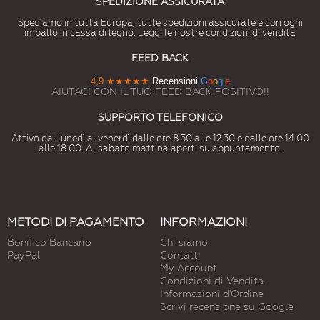
SPEDIZIONE ASSICURATA
Spediamo in tutta Europa, tutte spedizioni assicurate e con ogni
imballo in cassa di legno. Leggi le nostre condizioni di vendita
FEED BACK
4,9
★★★★★
Recensioni
G
o
o
g
l
e
AIUTACI CON IL TUO FEED BACK POSITIVO!!
SUPPORTO TELEFONICO
Attivo dal lunedì al venerdì dalle ore 8.30 alle 12.30 e dalle ore 14.00
alle 18.00. Al sabato mattina aperti su appuntamento.
METODI DI PAGAMENTO
INFORMAZIONI
Bonifico Bancario
Chi siamo
PayPal
Contatti
My Account
Condizioni di Vendita
Informazioni d'Ordine
Scrivi recensione su Google