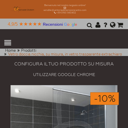
Benvenuto nel nostro negozio online!
vendite@vetreriadimensionevetro.com
+39 0163 560432
★★★★★
4,9/5
Recensioni
G
o
o
g
l
e
Home
Prodotti
Vetro doccia nicchia, su misura, in vetro trasparente extrachiaro
CONFIGURA IL TUO PRODOTTO SU MISURA
UTILIZZARE GOOGLE CHROME
-10%