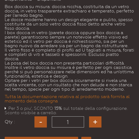
Box doccia su misura: doccia nicchia, costituita da un vetro
doccia, in vetro trasparente extrachiaro e temperato, perfetto
per l'arredo bagno.
Le docce moderne hanno un design elegante e pulito, spesso
costituite da un solo vetro doccia fisso detto anche vetro
fisso doccia.
I box doccia in vetro (parete doccia oppure box doccia a
parete) garantiscono sempre un notevole effetto visivo ed
estetico ed il vetro per doccia è richiestissimo, sia per un
bagno nuovo da arredare sia per un bagno da ristrutturare.
Il vetro fisso è completo di profili ad U tagliati a misura, forati
e completi di viti e tasselli e spessorini. Escluso piatto
doccia.
La posa del box doccia non presenta particolari difficoltà.
Inoltre il vetro doccia su misura è perfetto per ogni casistica
perchè si può personalizzare nelle dimensioni ed ha un'ottima
funzionalità, estetica e design.
Optare per i vetri per box doccia sicuramente si rivela una
scelta vincente, con un risultato che non delude e non stanca
nel tempo, specie per ogni tipo di arredamento moderno.
Tutta la documentazione relativa al prodotto sarà fornita al
momento della consegna
Per 3 o piu', SCONTO
15%
sul totale della configurazione.
Sconto visibile a carrello.
Qty :