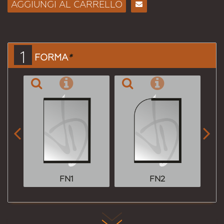
AGGIUNGI AL CARRELLO
Consiglia
per
Email
a un
1
FORMA
*
Amico


FN1
FN2