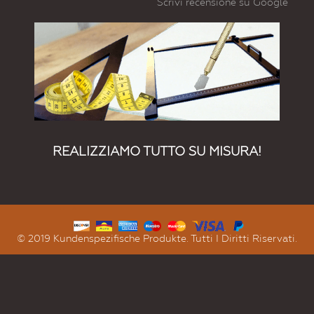
Scrivi recensione su Google
# 8019
# 8022
# 8023
# 8024
# 8025
# 8028
Marronegrigiastro
Marronenerastro
Marronearancio
Marronebeige
Marronepallido
Marroneterra
# 8029
# 9001
# 9002
# 9003
# 9004
# 9005
Rameperlato
Biancocrema
Biancogrigiastro
Biancosegnale
Nerosegnale
Nerointenso
# 9006
# 9007
# 9010
# 9011
# 9016
# 9017
Alluminiobrillante
Alluminiogrigiastro
Biancopuro
Nerografite
Biancotraffico
Nerotraffico
REALIZZIAMO TUTTO SU MISURA!
# 9018
# 9022
# 9023
Biancopapiro
Grigiochiaroperlato
Grigioscuroperlato
© 2019 Kundenspezifische Produkte. Tutti I Diritti Riservati.