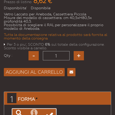
8,62 €
Prezzo di listino:
Disponibilita'
Disponibile
Vetro Laccato per Aneboda, Cassettiera Piccola
Misure del modello di cassettiera: cm 40,5xH80,5x
profondità 40,5.
Possibilità di scegliere il RAL per personalizzare il proprio
modello di Aneboda.
Tutta la documentazione relativa al prodotto sarà fornita al
momento della consegna
Per 3 o piu', SCONTO
6%
sul totale della configurazione.
Sconto visibile a carrello.
Qty :
AGGIUNGI AL CARRELLO
Consiglia
per
Email
a un
1
FORMA
*
Amico