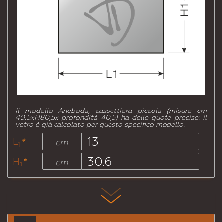
Il modello Aneboda, cassettiera piccola (misure cm
40,5xH80,5x profondità 40,5) ha delle quote precise: il
vetro è già calcolato per questo specifico modello.
L
*
cm
1
H
*
cm
1