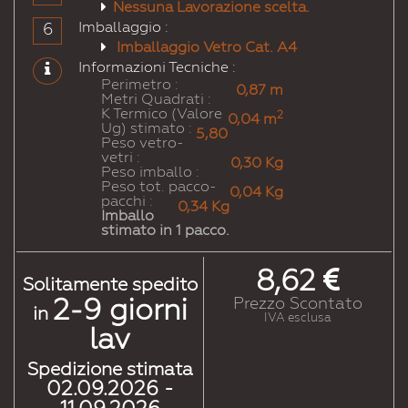
Nessuna Lavorazione scelta.
Rossorubinoperlato
Rosaperlato
Lillarossastro
Violarossastro
Violaerica
Violabordeaux
Imballaggio :
6
Imballaggio Vetro Cat. A4
# 4005
# 4006
# 4007
# 4008
# 4009
# 4010
Informazioni Tecniche :
Lillabluastro
Porporatraffico
Porporavioletto
Violettosegnale
Violettopastello
TeleMagenta
Perimetro :
0,87 m
Metri Quadrati :
K Termico (Valore
# 4011
# 4012
# 5000
# 5001
# 5002
# 5003
2
0,04 m
Ug) stimato :
Violettoperlato
Moraperlato
Bluviolaceo
Bluverdastro
Bluoltremare
Bluzaffiro
5,80
Peso vetro-
vetri :
0,30 Kg
Peso imballo :
# 5004
# 5005
# 5007
# 5008
# 5009
# 5010
Peso tot. pacco-
0,04 Kg
Blunerastro
Blusegnale
Blubrillante
Blugrigiastro
Bluazzurro
Blugenziana
pacchi :
0,34 Kg
Imballo
stimato in 1 pacco.
# 5011
# 5012
# 5013
# 5014
# 5015
# 5017
Bluacciaio
Bluluce
Blucobalto
Blucolomba
Blucielo
Blutraffico
8,62
Solitamente spedito
# 5018
# 5019
# 5020
# 5021
# 5022
# 5023
2-9
giorni
Prezzo Scontato
in
Bluturchese
Blucapri
Bluoceano
Bluacqua
Blunotte
Bludistante
IVA esclusa
lav
# 5024
# 5025
# 5026
# 6000
# 6001
# 6002
Spedizione stimata
Blupastello
Blugenzianaperlato
Blunotteperlato
Verdepatina
Verdesmeraldo
Verdefoglia
02.09.2026 -