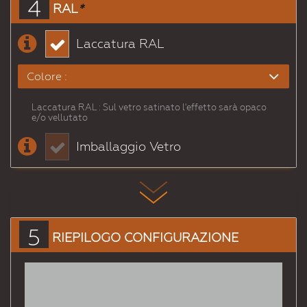
4
RAL
*
Laccatura RAL
Colore :
Laccatura RAL : Sul vetro satinato l'effetto sarà opaco
# 1000
# 1001
# 1002
# 1003
# 1004
# 1005
e/o vellutato
Beigeverdastro
Beige
Giallosabbia
Giallosegnale
Giallooro
Giallomiele
Imballaggio Vetro
# 1006
# 1007
# 1011
# 1012
# 1013
# 1014
Giallopolenta
Giallonarciso
Beigemarrone
Giallolimone
Biancoperla
Avorio
# 1015
# 1016
# 1017
# 1018
# 1019
# 1020
Avoriochiaro
Giallozolfo
Giallozafferano
Giallozinco
Beigegrigiastro
Gialloolivastro
5
RIEPILOGO CONFIGURAZIONE
# 1021
# 1023
# 1024
# 1026
# 1027
# 1028
Giallonavone
Giallotraffico
Gialloocra
Giallobrillante
Giallocurry
Giallomelone
# 1032
# 1033
# 1034
# 1035
# 1036
# 1037
Gialloscopa
Giallodalia
Giallopastello
Beigeperlato
Oroperlato
Giallosole