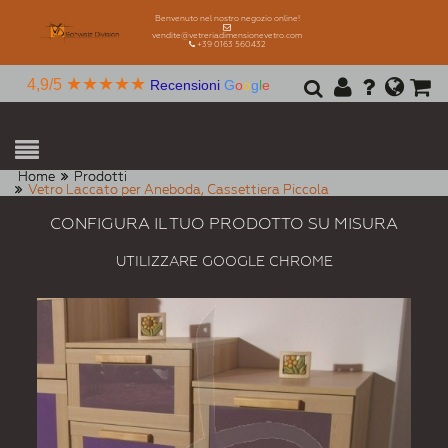
Benvenuto nel nostro negozio online!
vendite@vetreriadimensionevetro.com
+39 0163 560432
★★★★★
4,9/5
Recensioni
G
o
o
g
l
e
Home
Prodotti
Vetro Laccato per Aneboda, Cassettiera Piccola
CONFIGURA IL TUO PRODOTTO SU MISURA
UTILIZZARE GOOGLE CHROME