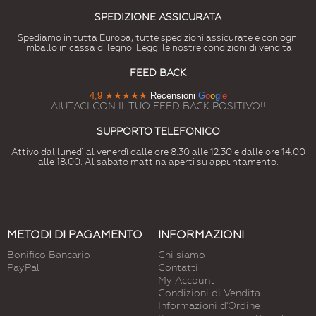
# 7010
# 7011
# 7012
# 7013
# 7015
# 7016
SPEDIZIONE ASSICURATA
Grigiotenda
Grigioferro
Grigiobasalto
Grigiobrunastro
Grigioardesia
Grigioantracite
Spediamo in tutta Europa, tutte spedizioni assicurate e con ogni
imballo in cassa di legno. Leggi le nostre condizioni di vendita
# 7021
# 7022
# 7023
# 7024
# 7026
# 7030
FEED BACK
Grigionerastro
Grigioombra
Grigiocalcestruzzo
Grigiografite
Grigiogranito
Grigiopietra
4,9
★★★★★
Recensioni
G
o
o
g
l
e
AIUTACI CON IL TUO FEED BACK POSITIVO!!
# 7031
# 7032
# 7033
# 7034
# 7035
# 7036
Grigiobluastro
Grigioghiaia
Grigiocemento
Grigiogiallastro
Grigiochiaro
Grigioplatino
SUPPORTO TELEFONICO
Attivo dal lunedì al venerdì dalle ore 8.30 alle 12.30 e dalle ore 14.00
# 7037
# 7038
# 7039
# 7040
# 7042
# 7043
alle 18.00. Al sabato mattina aperti su appuntamento.
Grigiopolvere
Grigioagata
Grigioquarzo
Grigiofinestra
GrigiotrafficoA
GrigiotrafficoB
# 7044
# 7045
# 7046
# 7047
# 7048
# 8000
Grigioseta
Telegrigio1
Telegrigio2
Telegrigio4
Grigiotopoperlato
Marroneverdastro
METODI DI PAGAMENTO
INFORMAZIONI
# 8001
# 8002
# 8003
# 8004
# 8007
# 8008
Bonifico Bancario
Chi siamo
Marroneocra
Marronesegnale
Marronefango
Marronerame
Marronecapriolo
Marroneoliva
PayPal
Contatti
My Account
Condizioni di Vendita
# 8011
# 8012
# 8014
# 8015
# 8016
# 8017
Informazioni d'Ordine
Marronenoce
Marronerossiccio
Marroneseppia
Marronecastagna
Marronemogano
Marronecioccolata