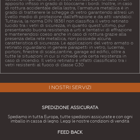
apposito infisso in grado di bloccarne i bordi. Inoltre, in caso
di rottura accidentale della lastra, l’armatura metallica è in
grado di trattenere le schegge di vetro garantendo altresì un
livello medio di protezione dall’effrazione e da atti vandalici.
Tuttavia, la norma DIN 18361 non classifica il vetro retinato
lucido tra i vetri di sicurezza, in quanto quest’ultimo, pur
presentando buona resistenza a urti e tentativi di effrazione
e mantenendosi coeso anche in caso di rottura grazie alla
presenza della rete metallica, non possiede alcuna
caratteristica di sicurezza. Le applicazioni del vetro armato o
retinato riguardano in genere parapetti in vetro, lucernai,
portoni, finestre di scale,cantine, garage ed edifici, oltre a
tutte le situazioni in cui si richiede una certa resistenza in
caso di incendio. Il vetro retinato è infatti classificato tra i
vetri resistenti al fuoco di classe G30.
I NOSTRI SERVIZI
SPEDIZIONE ASSICURATA
Spediamo in tutta Europa, tutte spedizioni assicurate e con ogni
imballo in cassa di legno. Leggi le nostre condizioni di vendita
FEED BACK