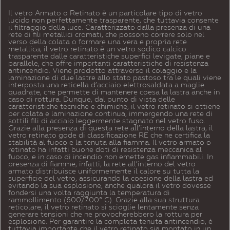
Il vetro Armato o Retinato è un particolare tipo di vetro
lucido non perfettamente trasparente, che tuttavia consente
il filtraggio della luce. Caratterizzato dalla presenza di una
rete di fili metallici cromati, che possono correre solo nel
verso della colata o formare una vera e propria rete
metallica, il vetro retinato è un vetro sodico calcico
trasparente dalle caratteristiche superfici levigate, piane e
parallele, che offre importanti caratteristiche di resistenza
antincendio. Viene prodotto attraverso il colaggio e la
laminazione di due lastre allo stato pastoso tra le quali viene
interposta una reticella d’acciaio elettrosaldata a maglie
quadrate, che permette di mantenere coesa la lastra anche in
caso di rottura. Dunque, dal punto di vista delle
caratteristiche tecniche e chimiche, il vetro retinato si ottiene
per colata e laminazione continua, immergendo una rete di
sottili fili di acciaio leggermente stagnato nel vetro fuso.
Grazie alla presenza di questa rete all’interno della lastra, il
vetro retinato gode di classificazione RE che ne certifica la
stabilità al fuoco e la tenuta alla fiamma. Il vetro armato o
retinato ha infatti buone doti di resistenza meccanica al
fuoco, e in caso di incendio non emette gas infiammabili. In
presenza di fiamme, infatti, la rete all’interno del vetro
armato distribuisce uniformemente il calore su tutta la
superficie del vetro, assicurando la coesione della lastra ed
evitando la sua esplosione, anche qualora il vetro dovesse
fondersi una volta raggiunta la temperatura di
rammollimento (600/700° C). Grazie alla sua struttura
reticolare, il vetro retinato si scioglie lentamente senza
generare tensioni che ne provocherebbero la rottura per
esplosione. Per garantire la completa tenuta antincendio, è
tuttavia importante che il vetro retinato sia montato in un