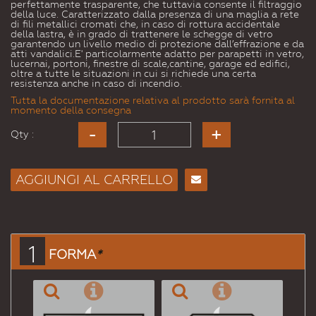
perfettamente trasparente, che tuttavia consente il filtraggio
della luce. Caratterizzato dalla presenza di una maglia a rete
di fili metallici cromati che, in caso di rottura accidentale
della lastra, è in grado di trattenere le schegge di vetro
garantendo un livello medio di protezione dall’effrazione e da
atti vandalici.E' particolarmente adatto per parapetti in vetro,
lucernai, portoni, finestre di scale,cantine, garage ed edifici,
oltre a tutte le situazioni in cui si richiede una certa
resistenza anche in caso di incendio.
Tutta la documentazione relativa al prodotto sarà fornita al
momento della consegna
Qty :
AGGIUNGI AL CARRELLO
Consiglia
per
Email
a un
1
FORMA
*
Amico