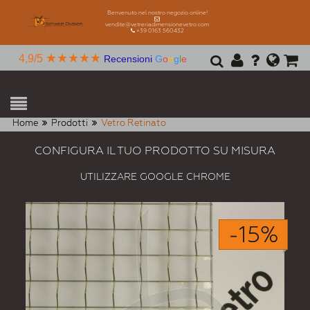
Benvenuto nel nostro negozio online!
vendite@vetreriadimensionevetro.com
+39 0163 560432
★★★★★
4,9/5
Recensioni
G
o
o
g
l
e
Home
Prodotti
Vetro Retinato
CONFIGURA IL TUO PRODOTTO SU MISURA
UTILIZZARE GOOGLE CHROME
-15%