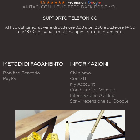
4,9
★★★★★
Recensioni
G
o
o
g
l
e
AIUTACI CON IL TUO FEED BACK POSITIVO!!
SUPPORTO TELEFONICO
Attivo dal lunedì al venerdì dalle ore 8.30 alle 12.30 e dalle ore 14.00
alle 18.00. Al sabato mattina aperti su appuntamento.
METODI DI PAGAMENTO
INFORMAZIONI
Bonifico Bancario
Chi siamo
PayPal
Contatti
My Account
Condizioni di Vendita
Informazioni d'Ordine
Scrivi recensione su Google