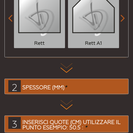


Rett
Rett A1
2
SPESSORE (MM)
*
3
INSERISCI QUOTE (CM) UTILIZZARE IL
PUNTO ESEMPIO: 50.5 :
*