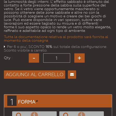
la luminosità degli interni. L' effetto sabbiato è ottenuto dal
contatto a forte pressione della sabbia sulla superficie del
vetro. Se il vetro viene opportunamente mascherato si
possono ottenere delle zone sabbiate e altre no con la
possibilità di scegliere un motivo e creare dei bei giochi di
luce. Può essere disponibile in vari spessori, subire varie
lavorazioni ed essere tagliato su misura e di differenti
forme.Il suo aspetto opaco lo rende un vetro molto elegante,
raffinato e adattabile ad ogni tipo di ambiente.
Tutta la documentazione relativa al prodotto sarà fornita al
momento della consegna
Per 6 o piu', SCONTO
16%
sul totale della configurazione.
Sconto visibile a carrello.
Qty :
AGGIUNGI AL CARRELLO
Consiglia
per
Email
a un
1
FORMA
*
Amico