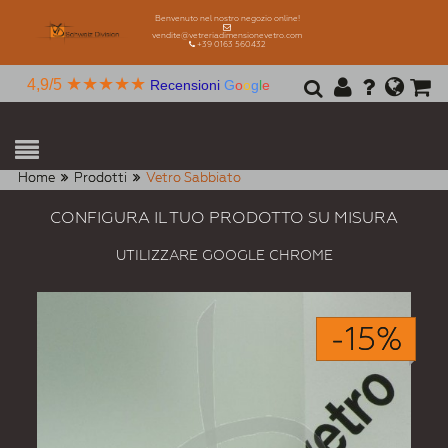
Benvenuto nel nostro negozio online!
vendite@vetreriadimensionevetro.com
+39 0163 560432
★★★★★
4,9/5
Recensioni
G
o
o
g
l
e
Home
Prodotti
Vetro Sabbiato
CONFIGURA IL TUO PRODOTTO SU MISURA
UTILIZZARE GOOGLE CHROME
-15%