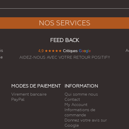
NOS SERVICES
FEED BACK
is
Ac
4,9
★★★★★
Critiques
G
o
o
g
l
e
se
AIDEZ-NOUS AVEC VOTRE RETOUR POSITIF!!
MODES DE PAIEMENT
INFORMATION
Virement bancaire
Qui somme nous
PayPal
Contact
My Account
Informations de
commande
Donnez votre avis sur
Google