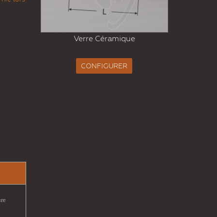
Fer
Verre Céramique
CONFIGURER
ure