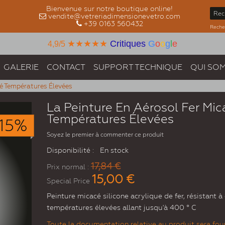
Bienvenue sur notre boutique online!
vendite@vetreriadimensionevetro.com
+39 0163 560432
Recher
★★★★★
Critiques
G
o
o
g
l
e
4,9/5
GALERIE
CONTACT
SUPPORT TECHNIQUE
QUI SO
cé Températures Élevées
La Peinture En Aérosol Fer Mic
Températures Élevées
15%
Soyez le premier à commenter ce produit
Disponibilité :
En stock
17,84 €
Prix normal :
15,00 €
Special Price
Peinture micacé silicone acrylique de fer, résistant à
températures élevées allant jusqu'à 400 ° C
Toute la documentation relative au produit sera four