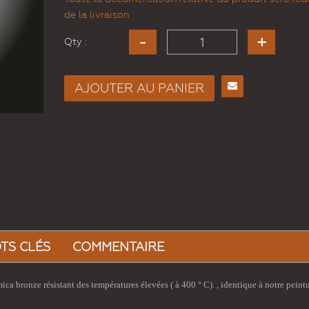
de la livraison
Qty :
Verre Céramique Auton ...
CONFIGURER
AJOUTER AU PANIER
Envoyer
à un
ami
TS CLÉS
COMMENTAIRE
mica bronze résistant des températures élevées (
à 400 ° C).
, identique à notre peint