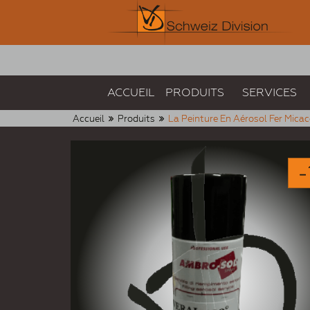
ACCUEIL
PRODUITS
SERVICES
Accueil
Produits
La Peinture En Aérosol Fer Mica
-