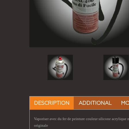
DESCRIPTION
ADDITIONAL
MO
Vaporiser avec du fer de peinture couleur silicone acrylique 
originale