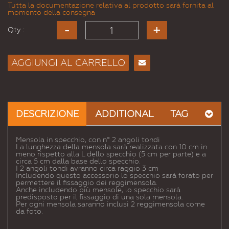
Tutta la documentazione relativa al prodotto sarà fornita al
momento della consegna
Qty :
AGGIUNGI AL CARRELLO
Consiglia
per
Email
a un
DESCRIZIONE
ADDITIONAL
TAG
Amico
Mensola in specchio, con n° 2 angoli tondi
La lunghezza della mensola sarà realizzata con 10 cm in
meno rispetto alla L dello specchio (5 cm per parte) e a
circa 5 cm dalla base dello specchio.
I 2 angoli tondi avranno circa raggio 3 cm
Includendo questo accessorio lo specchio sarà forato per
permettere il fissaggio dei reggimensola.
Anche includendo più mensole, lo specchio sarà
predisposto per il fissaggio di una sola mensola.
Per ogni mensola saranno inclusi 2 reggimensola come
da foto.