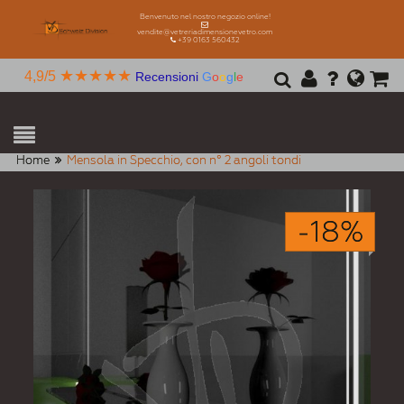
Benvenuto nel nostro negozio online!
vendite@vetreriadimensionevetro.com
+39 0163 560432
★★★★★
4,9/5
Recensioni
G
o
o
g
l
e
Home
Mensola in Specchio, con n° 2 angoli tondi
-18%